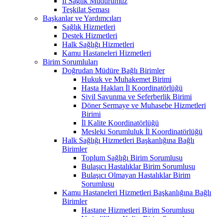
İl Sağlık Müdürümüz
Teşkilat Şeması
Başkanlar ve Yardımcıları
Sağlık Hizmetleri
Destek Hizmetleri
Halk Sağlığı Hizmetleri
Kamu Hastaneleri Hizmetleri
Birim Sorumluları
Doğrudan Müdüre Bağlı Birimler
Hukuk ve Muhakemet Birimi
Hasta Hakları İl Koordinatörlüğü
Sivil Savunma ve Seferberlik Birimi
Döner Sermaye ve Muhasebe Hizmetleri
Birimi
İl Kalite Koordinatörlüğü
Mesleki Sorumluluk İl Koordinatörlüğü
Halk Sağlığı Hizmetleri Başkanlığına Bağlı
Birimler
Toplum Sağlığı Birim Sorumlusu
Bulaşıcı Hastalıklar Birim Sorumlusu
Bulaşıcı Olmayan Hastalıklar Birim
Sorumlusu
Kamu Hastaneleri Hizmetleri Başkanlığına Bağlı
Birimler
Hastane Hizmetleri Birim Sorumlusu