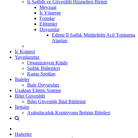
İş Sağlığı ve Güvenliği Hizmetleri Birimi
Mevzuat
İç Yönerge
Formlar
Eğitimler
Duyurular
Edirne İl Sağlık Müdürlüğü Acil Toplanma
Alanları
İç Kontrol
Yayınlarımız
Organizasyon Kitabı
Sağlık Bültenleri
Kamu Spotları
İhaleler
İhale Duyuruları
Uzaktan Eğitim Sistemi
Bilgi Güvenliği
Bilgi Güvenliği İhlal Bildirimi
İletişim
Arabuluculuk Komisyonu İletişim Bilgileri
Haberler