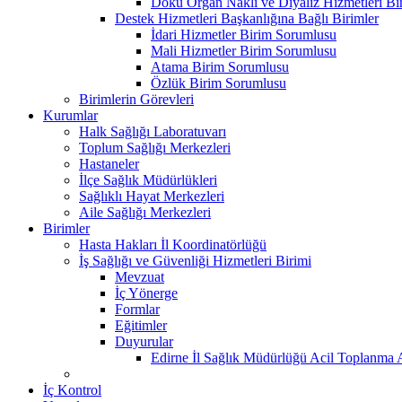
Doku Organ Nakli ve Diyaliz Hizmetleri B
Destek Hizmetleri Başkanlığına Bağlı Birimler
İdari Hizmetler Birim Sorumlusu
Mali Hizmetler Birim Sorumlusu
Atama Birim Sorumlusu
Özlük Birim Sorumlusu
Birimlerin Görevleri
Kurumlar
Halk Sağlığı Laboratuvarı
Toplum Sağlığı Merkezleri
Hastaneler
İlçe Sağlık Müdürlükleri
Sağlıklı Hayat Merkezleri
Aile Sağlığı Merkezleri
Birimler
Hasta Hakları İl Koordinatörlüğü
İş Sağlığı ve Güvenliği Hizmetleri Birimi
Mevzuat
İç Yönerge
Formlar
Eğitimler
Duyurular
Edirne İl Sağlık Müdürlüğü Acil Toplanma A
İç Kontrol