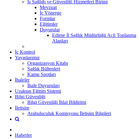
İş Sağlığı ve Güvenliği Hizmetleri Birimi
Mevzuat
İç Yönerge
Formlar
Eğitimler
Duyurular
Edirne İl Sağlık Müdürlüğü Acil Toplanma
Alanları
İç Kontrol
Yayınlarımız
Organizasyon Kitabı
Sağlık Bültenleri
Kamu Spotları
İhaleler
İhale Duyuruları
Uzaktan Eğitim Sistemi
Bilgi Güvenliği
Bilgi Güvenliği İhlal Bildirimi
İletişim
Arabuluculuk Komisyonu İletişim Bilgileri
Haberler