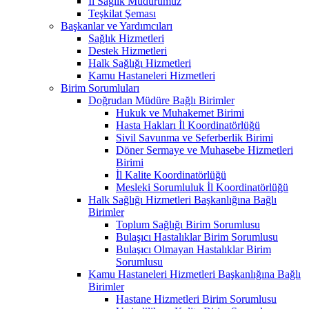
İl Sağlık Müdürümüz
Teşkilat Şeması
Başkanlar ve Yardımcıları
Sağlık Hizmetleri
Destek Hizmetleri
Halk Sağlığı Hizmetleri
Kamu Hastaneleri Hizmetleri
Birim Sorumluları
Doğrudan Müdüre Bağlı Birimler
Hukuk ve Muhakemet Birimi
Hasta Hakları İl Koordinatörlüğü
Sivil Savunma ve Seferberlik Birimi
Döner Sermaye ve Muhasebe Hizmetleri
Birimi
İl Kalite Koordinatörlüğü
Mesleki Sorumluluk İl Koordinatörlüğü
Halk Sağlığı Hizmetleri Başkanlığına Bağlı
Birimler
Toplum Sağlığı Birim Sorumlusu
Bulaşıcı Hastalıklar Birim Sorumlusu
Bulaşıcı Olmayan Hastalıklar Birim
Sorumlusu
Kamu Hastaneleri Hizmetleri Başkanlığına Bağlı
Birimler
Hastane Hizmetleri Birim Sorumlusu