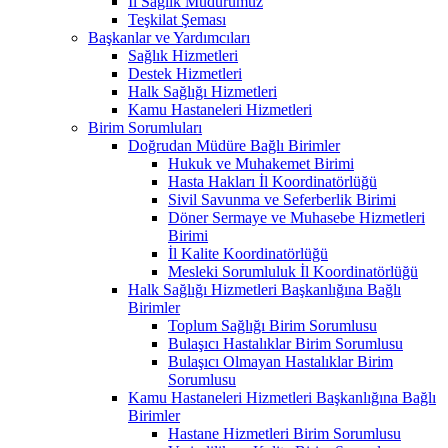
İl Sağlık Müdürümüz
Teşkilat Şeması
Başkanlar ve Yardımcıları
Sağlık Hizmetleri
Destek Hizmetleri
Halk Sağlığı Hizmetleri
Kamu Hastaneleri Hizmetleri
Birim Sorumluları
Doğrudan Müdüre Bağlı Birimler
Hukuk ve Muhakemet Birimi
Hasta Hakları İl Koordinatörlüğü
Sivil Savunma ve Seferberlik Birimi
Döner Sermaye ve Muhasebe Hizmetleri
Birimi
İl Kalite Koordinatörlüğü
Mesleki Sorumluluk İl Koordinatörlüğü
Halk Sağlığı Hizmetleri Başkanlığına Bağlı
Birimler
Toplum Sağlığı Birim Sorumlusu
Bulaşıcı Hastalıklar Birim Sorumlusu
Bulaşıcı Olmayan Hastalıklar Birim
Sorumlusu
Kamu Hastaneleri Hizmetleri Başkanlığına Bağlı
Birimler
Hastane Hizmetleri Birim Sorumlusu