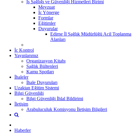
İş Sağlığı ve Güvenliği Hizmetleri Birimi
Mevzuat
İç Yönerge
Formlar
Eğitimler
Duyurular
Edirne İl Sağlık Müdürlüğü Acil Toplanma
Alanları
İç Kontrol
Yayınlarımız
Organizasyon Kitabı
Sağlık Bültenleri
Kamu Spotları
İhaleler
İhale Duyuruları
Uzaktan Eğitim Sistemi
Bilgi Güvenliği
Bilgi Güvenliği İhlal Bildirimi
İletişim
Arabuluculuk Komisyonu İletişim Bilgileri
Haberler