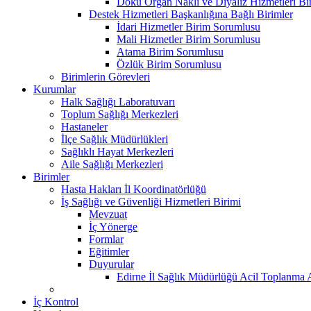
Doku Organ Nakli ve Diyaliz Hizmetleri B
Destek Hizmetleri Başkanlığına Bağlı Birimler
İdari Hizmetler Birim Sorumlusu
Mali Hizmetler Birim Sorumlusu
Atama Birim Sorumlusu
Özlük Birim Sorumlusu
Birimlerin Görevleri
Kurumlar
Halk Sağlığı Laboratuvarı
Toplum Sağlığı Merkezleri
Hastaneler
İlçe Sağlık Müdürlükleri
Sağlıklı Hayat Merkezleri
Aile Sağlığı Merkezleri
Birimler
Hasta Hakları İl Koordinatörlüğü
İş Sağlığı ve Güvenliği Hizmetleri Birimi
Mevzuat
İç Yönerge
Formlar
Eğitimler
Duyurular
Edirne İl Sağlık Müdürlüğü Acil Toplanma A
İç Kontrol