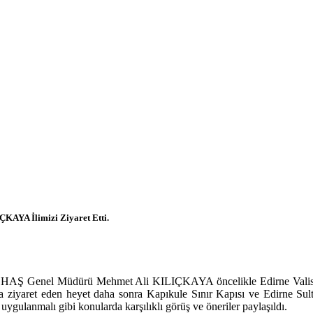
ÇKAYA İlimizi Ziyaret Etti.
SHAŞ Genel Müdürü Mehmet Ali KILIÇKAYA öncelikle Edirne Valisi
ret eden heyet daha sonra Kapıkule Sınır Kapısı ve Edirne Sultan 1
 uygulanmalı gibi konularda karşılıklı görüş ve öneriler paylaşıldı.