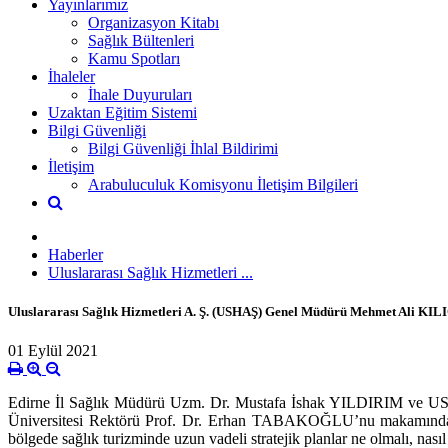
Yayınlarımız
Organizasyon Kitabı
Sağlık Bültenleri
Kamu Spotları
İhaleler
İhale Duyuruları
Uzaktan Eğitim Sistemi
Bilgi Güvenliği
Bilgi Güvenliği İhlal Bildirimi
İletişim
Arabuluculuk Komisyonu İletişim Bilgileri
Haberler
Uluslararası Sağlık Hizmetleri ...
Uluslararası Sağlık Hizmetleri A. Ş. (USHAŞ) Genel Müdürü Mehmet Ali KILI
01 Eylül 2021
Edirne İl Sağlık Müdürü Uzm. Dr. Mustafa İshak YILDIRIM ve U
Üniversitesi Rektörü Prof. Dr. Erhan TABAKOĞLU’nu makamında ziya
bölgede sağlık turizminde uzun vadeli stratejik planlar ne olmalı, nasıl