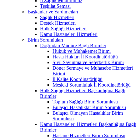
İl Sağlık Müdürümüz
Teşkilat Şeması
Başkanlar ve Yardımcıları
Sağlık Hizmetleri
Destek Hizmetleri
Halk Sağlığı Hizmetleri
Kamu Hastaneleri Hizmetleri
Birim Sorumluları
Doğrudan Müdüre Bağlı Birimler
Hukuk ve Muhakemet Birimi
Hasta Hakları İl Koordinatörlüğü
Sivil Savunma ve Seferberlik Birimi
Döner Sermaye ve Muhasebe Hizmetleri
Birimi
İl Kalite Koordinatörlüğü
Mesleki Sorumluluk İl Koordinatörlüğü
Halk Sağlığı Hizmetleri Başkanlığına Bağlı
Birimler
Toplum Sağlığı Birim Sorumlusu
Bulaşıcı Hastalıklar Birim Sorumlusu
Bulaşıcı Olmayan Hastalıklar Birim
Sorumlusu
Kamu Hastaneleri Hizmetleri Başkanlığına Bağlı
Birimler
Hastane Hizmetleri Birim Sorumlusu