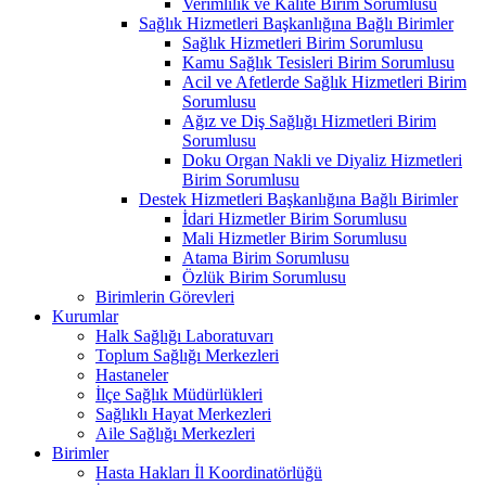
Verimlilik ve Kalite Birim Sorumlusu
Sağlık Hizmetleri Başkanlığına Bağlı Birimler
Sağlık Hizmetleri Birim Sorumlusu
Kamu Sağlık Tesisleri Birim Sorumlusu
Acil ve Afetlerde Sağlık Hizmetleri Birim
Sorumlusu
Ağız ve Diş Sağlığı Hizmetleri Birim
Sorumlusu
Doku Organ Nakli ve Diyaliz Hizmetleri
Birim Sorumlusu
Destek Hizmetleri Başkanlığına Bağlı Birimler
İdari Hizmetler Birim Sorumlusu
Mali Hizmetler Birim Sorumlusu
Atama Birim Sorumlusu
Özlük Birim Sorumlusu
Birimlerin Görevleri
Kurumlar
Halk Sağlığı Laboratuvarı
Toplum Sağlığı Merkezleri
Hastaneler
İlçe Sağlık Müdürlükleri
Sağlıklı Hayat Merkezleri
Aile Sağlığı Merkezleri
Birimler
Hasta Hakları İl Koordinatörlüğü