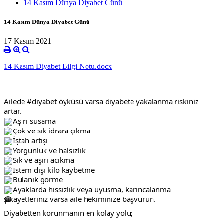
14 Kasım Dünya Diyabet Günü
14 Kasım Dünya Diyabet Günü
17 Kasım 2021
14 Kasım Diyabet Bilgi Notu.docx
Ailede 
#diyabet
 öyküsü varsa diyabete yakalanma riskiniz 
artar. 
Aşırı susama
Çok ve sık idrara çıkma
İştah artışı
Yorgunluk ve halsizlik
Sık ve aşırı acıkma
İstem dışı kilo kaybetme
Bulanık görme
Ayaklarda hissizlik veya uyuşma, karıncalanma 
şikayetleriniz varsa aile hekiminize başvurun.
Diyabetten korunmanın en kolay yolu;