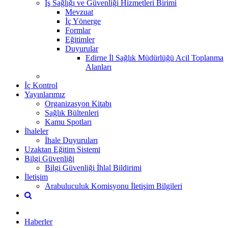
İş Sağlığı ve Güvenliği Hizmetleri Birimi
Mevzuat
İç Yönerge
Formlar
Eğitimler
Duyurular
Edirne İl Sağlık Müdürlüğü Acil Toplanma
Alanları
İç Kontrol
Yayınlarımız
Organizasyon Kitabı
Sağlık Bültenleri
Kamu Spotları
İhaleler
İhale Duyuruları
Uzaktan Eğitim Sistemi
Bilgi Güvenliği
Bilgi Güvenliği İhlal Bildirimi
İletişim
Arabuluculuk Komisyonu İletişim Bilgileri
Haberler