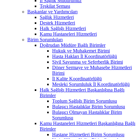
İl Sağlık Müdürümüz
Teşkilat Şeması
Başkanlar ve Yardımcıları
Sağlık Hizmetleri
Destek Hizmetleri
Halk Sağlığı Hizmetleri
Kamu Hastaneleri Hizmetleri
Birim Sorumluları
Doğrudan Müdüre Bağlı Birimler
Hukuk ve Muhakemet Birimi
Hasta Hakları İl Koordinatörlüğü
Sivil Savunma ve Seferberlik Birimi
Döner Sermaye ve Muhasebe Hizmetleri
Birimi
İl Kalite Koordinatörlüğü
Mesleki Sorumluluk İl Koordinatörlüğü
Halk Sağlığı Hizmetleri Başkanlığına Bağlı
Birimler
Toplum Sağlığı Birim Sorumlusu
Bulaşıcı Hastalıklar Birim Sorumlusu
Bulaşıcı Olmayan Hastalıklar Birim
Sorumlusu
Kamu Hastaneleri Hizmetleri Başkanlığına Bağlı
Birimler
Hastane Hizmetleri Birim Sorumlusu