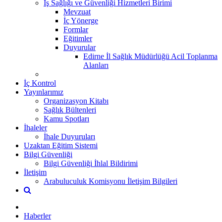
İş Sağlığı ve Güvenliği Hizmetleri Birimi
Mevzuat
İç Yönerge
Formlar
Eğitimler
Duyurular
Edirne İl Sağlık Müdürlüğü Acil Toplanma
Alanları
İç Kontrol
Yayınlarımız
Organizasyon Kitabı
Sağlık Bültenleri
Kamu Spotları
İhaleler
İhale Duyuruları
Uzaktan Eğitim Sistemi
Bilgi Güvenliği
Bilgi Güvenliği İhlal Bildirimi
İletişim
Arabuluculuk Komisyonu İletişim Bilgileri
Haberler