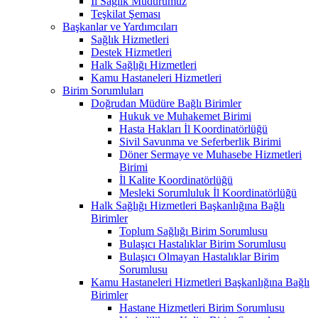
İl Sağlık Müdürümüz
Teşkilat Şeması
Başkanlar ve Yardımcıları
Sağlık Hizmetleri
Destek Hizmetleri
Halk Sağlığı Hizmetleri
Kamu Hastaneleri Hizmetleri
Birim Sorumluları
Doğrudan Müdüre Bağlı Birimler
Hukuk ve Muhakemet Birimi
Hasta Hakları İl Koordinatörlüğü
Sivil Savunma ve Seferberlik Birimi
Döner Sermaye ve Muhasebe Hizmetleri
Birimi
İl Kalite Koordinatörlüğü
Mesleki Sorumluluk İl Koordinatörlüğü
Halk Sağlığı Hizmetleri Başkanlığına Bağlı
Birimler
Toplum Sağlığı Birim Sorumlusu
Bulaşıcı Hastalıklar Birim Sorumlusu
Bulaşıcı Olmayan Hastalıklar Birim
Sorumlusu
Kamu Hastaneleri Hizmetleri Başkanlığına Bağlı
Birimler
Hastane Hizmetleri Birim Sorumlusu