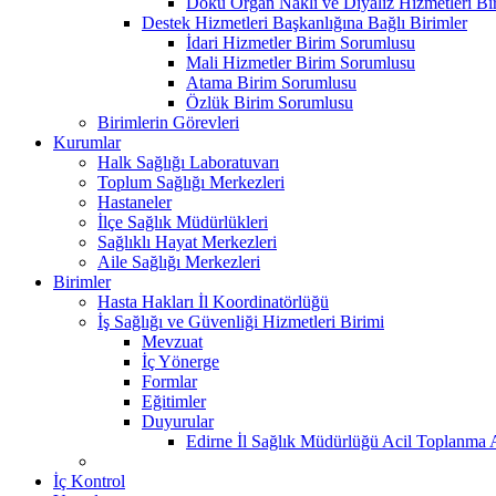
Doku Organ Nakli ve Diyaliz Hizmetleri B
Destek Hizmetleri Başkanlığına Bağlı Birimler
İdari Hizmetler Birim Sorumlusu
Mali Hizmetler Birim Sorumlusu
Atama Birim Sorumlusu
Özlük Birim Sorumlusu
Birimlerin Görevleri
Kurumlar
Halk Sağlığı Laboratuvarı
Toplum Sağlığı Merkezleri
Hastaneler
İlçe Sağlık Müdürlükleri
Sağlıklı Hayat Merkezleri
Aile Sağlığı Merkezleri
Birimler
Hasta Hakları İl Koordinatörlüğü
İş Sağlığı ve Güvenliği Hizmetleri Birimi
Mevzuat
İç Yönerge
Formlar
Eğitimler
Duyurular
Edirne İl Sağlık Müdürlüğü Acil Toplanma A
İç Kontrol