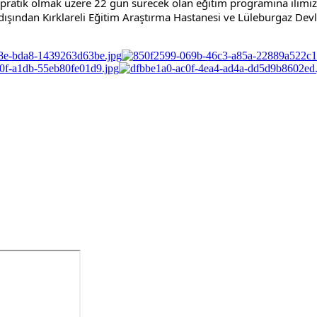
ratik olmak üzere 22 gün sürecek olan eğitim programına ilimizde
 dışından Kırklareli Eğitim Araştırma Hastanesi ve Lüleburgaz De