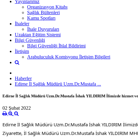
Yayınlarımız
Organizasyon Kitabı
Sağlık Bültenleri
Kamu Spotları
İhaleler
İhale Duyuruları
Uzaktan Eğitim Sistemi
Bilgi Güvenliği
Bilgi Güvenliği İhlal Bildirimi
İletişim
Arabuluculuk Komisyonu İletişim Bilgileri
Haberler
Edirne İl Sağlık Müdürü Uzm.Dr.Mustafa ...
Edirne İl Sağlık Müdürü Uzm.Dr.Mustafa İshak YILDIRIM İlimizde hizmet ve
02 Şubat 2022
Edirne İl Sağlık Müdürü Uzm.Dr.Mustafa İshak YILDIRIM İlimizd
Ziyarette, İl Sağlık Müdürü Uzm.Dr.Mustafa İshak YILDIRIM MHRS Ç