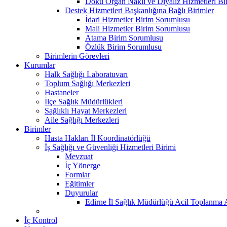
Doku Organ Nakli ve Diyaliz Hizmetleri B
Destek Hizmetleri Başkanlığına Bağlı Birimler
İdari Hizmetler Birim Sorumlusu
Mali Hizmetler Birim Sorumlusu
Atama Birim Sorumlusu
Özlük Birim Sorumlusu
Birimlerin Görevleri
Kurumlar
Halk Sağlığı Laboratuvarı
Toplum Sağlığı Merkezleri
Hastaneler
İlçe Sağlık Müdürlükleri
Sağlıklı Hayat Merkezleri
Aile Sağlığı Merkezleri
Birimler
Hasta Hakları İl Koordinatörlüğü
İş Sağlığı ve Güvenliği Hizmetleri Birimi
Mevzuat
İç Yönerge
Formlar
Eğitimler
Duyurular
Edirne İl Sağlık Müdürlüğü Acil Toplanma A
İç Kontrol