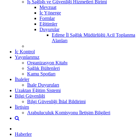
İş Sağlığı ve Güvenliği Hizmetleri Birimi
Mevzuat
İç Yönerge
Formlar
Eğitimler
Duyurular
Edirne İl Sağlık Müdürlüğü Acil Toplanma
Alanları
İç Kontrol
Yayınlarımız
Organizasyon Kitabı
Sağlık Bültenleri
Kamu Spotları
İhaleler
İhale Duyuruları
Uzaktan Eğitim Sistemi
Bilgi Güvenliği
Bilgi Güvenliği İhlal Bildirimi
İletişim
Arabuluculuk Komisyonu İletişim Bilgileri
Haberler