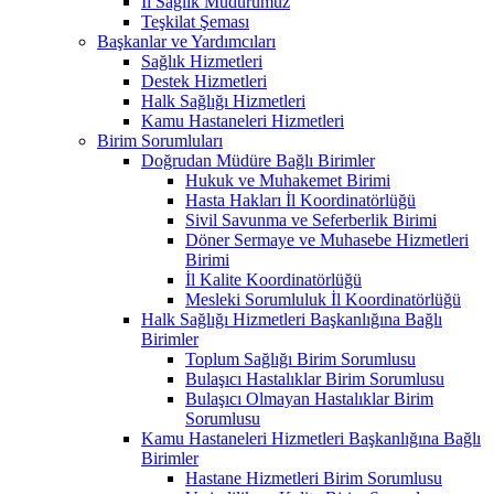
İl Sağlık Müdürümüz
Teşkilat Şeması
Başkanlar ve Yardımcıları
Sağlık Hizmetleri
Destek Hizmetleri
Halk Sağlığı Hizmetleri
Kamu Hastaneleri Hizmetleri
Birim Sorumluları
Doğrudan Müdüre Bağlı Birimler
Hukuk ve Muhakemet Birimi
Hasta Hakları İl Koordinatörlüğü
Sivil Savunma ve Seferberlik Birimi
Döner Sermaye ve Muhasebe Hizmetleri
Birimi
İl Kalite Koordinatörlüğü
Mesleki Sorumluluk İl Koordinatörlüğü
Halk Sağlığı Hizmetleri Başkanlığına Bağlı
Birimler
Toplum Sağlığı Birim Sorumlusu
Bulaşıcı Hastalıklar Birim Sorumlusu
Bulaşıcı Olmayan Hastalıklar Birim
Sorumlusu
Kamu Hastaneleri Hizmetleri Başkanlığına Bağlı
Birimler
Hastane Hizmetleri Birim Sorumlusu