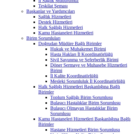
İl Sağlık Müdürümüz
Teşkilat Şeması
Başkanlar ve Yardımcıları
Sağlık Hizmetleri
Destek Hizmetleri
Halk Sağlığı Hizmetleri
Kamu Hastaneleri Hizmetleri
Birim Sorumluları
Doğrudan Müdüre Bağlı Birimler
Hukuk ve Muhakemet Birimi
Hasta Hakları İl Koordinatörlüğü
Sivil Savunma ve Seferberlik Birimi
Döner Sermaye ve Muhasebe Hizmetleri
Birimi
İl Kalite Koordinatörlüğü
Mesleki Sorumluluk İl Koordinatörlüğü
Halk Sağlığı Hizmetleri Başkanlığına Bağlı
Birimler
Toplum Sağlığı Birim Sorumlusu
Bulaşıcı Hastalıklar Birim Sorumlusu
Bulaşıcı Olmayan Hastalıklar Birim
Sorumlusu
Kamu Hastaneleri Hizmetleri Başkanlığına Bağlı
Birimler
Hastane Hizmetleri Birim Sorumlusu