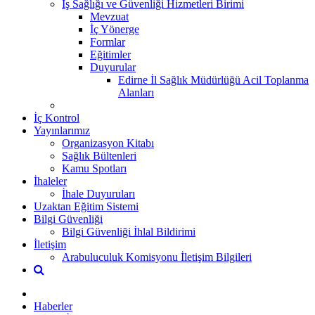
İş Sağlığı ve Güvenliği Hizmetleri Birimi
Mevzuat
İç Yönerge
Formlar
Eğitimler
Duyurular
Edirne İl Sağlık Müdürlüğü Acil Toplanma
Alanları
İç Kontrol
Yayınlarımız
Organizasyon Kitabı
Sağlık Bültenleri
Kamu Spotları
İhaleler
İhale Duyuruları
Uzaktan Eğitim Sistemi
Bilgi Güvenliği
Bilgi Güvenliği İhlal Bildirimi
İletişim
Arabuluculuk Komisyonu İletişim Bilgileri
Haberler