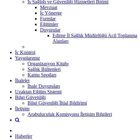
İş Sağlığı ve Güvenliği Hizmetleri Birimi
Mevzuat
İç Yönerge
Formlar
Eğitimler
Duyurular
Edirne İl Sağlık Müdürlüğü Acil Toplanma
Alanları
İç Kontrol
Yayınlarımız
Organizasyon Kitabı
Sağlık Bültenleri
Kamu Spotları
İhaleler
İhale Duyuruları
Uzaktan Eğitim Sistemi
Bilgi Güvenliği
Bilgi Güvenliği İhlal Bildirimi
İletişim
Arabuluculuk Komisyonu İletişim Bilgileri
Haberler