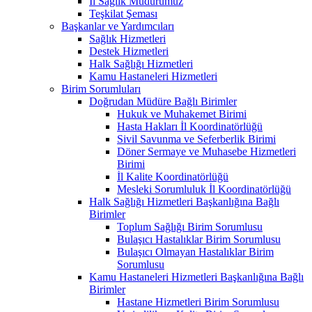
İl Sağlık Müdürümüz
Teşkilat Şeması
Başkanlar ve Yardımcıları
Sağlık Hizmetleri
Destek Hizmetleri
Halk Sağlığı Hizmetleri
Kamu Hastaneleri Hizmetleri
Birim Sorumluları
Doğrudan Müdüre Bağlı Birimler
Hukuk ve Muhakemet Birimi
Hasta Hakları İl Koordinatörlüğü
Sivil Savunma ve Seferberlik Birimi
Döner Sermaye ve Muhasebe Hizmetleri
Birimi
İl Kalite Koordinatörlüğü
Mesleki Sorumluluk İl Koordinatörlüğü
Halk Sağlığı Hizmetleri Başkanlığına Bağlı
Birimler
Toplum Sağlığı Birim Sorumlusu
Bulaşıcı Hastalıklar Birim Sorumlusu
Bulaşıcı Olmayan Hastalıklar Birim
Sorumlusu
Kamu Hastaneleri Hizmetleri Başkanlığına Bağlı
Birimler
Hastane Hizmetleri Birim Sorumlusu