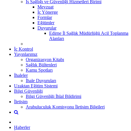
İş Sağlığı ve Güvenliği Hizmetleri Birimi
Mevzuat
İç Yönerge
Formlar
Eğitimler
Duyurular
Edirne İl Sağlık Müdürlüğü Acil Toplanma
Alanları
İç Kontrol
Yayınlarımız
Organizasyon Kitabı
Sağlık Bültenleri
Kamu Spotları
İhaleler
İhale Duyuruları
Uzaktan Eğitim Sistemi
Bilgi Güvenliği
Bilgi Güvenliği İhlal Bildirimi
İletişim
Arabuluculuk Komisyonu İletişim Bilgileri
Haberler