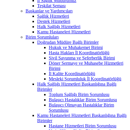
İl Sağlık Müdürümüz
Teşkilat Şeması
Başkanlar ve Yardımcıları
Sağlık Hizmetleri
Destek Hizmetleri
Halk Sağlığı Hizmetleri
Kamu Hastaneleri Hizmetleri
Birim Sorumluları
Doğrudan Müdüre Bağlı Birimler
Hukuk ve Muhakemet Birimi
Hasta Hakları İl Koordinatörlüğü
Sivil Savunma ve Seferberlik Birimi
Döner Sermaye ve Muhasebe Hizmetleri
Birimi
İl Kalite Koordinatörlüğü
Mesleki Sorumluluk İl Koordinatörlüğü
Halk Sağlığı Hizmetleri Başkanlığına Bağlı
Birimler
Toplum Sağlığı Birim Sorumlusu
Bulaşıcı Hastalıklar Birim Sorumlusu
Bulaşıcı Olmayan Hastalıklar Birim
Sorumlusu
Kamu Hastaneleri Hizmetleri Başkanlığına Bağlı
Birimler
Hastane Hizmetleri Birim Sorumlusu