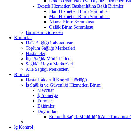
Doku Organ Nakli ve Diyaliz Hizmetleri B
Destek Hizmetleri Başkanlığına Bağlı Birimler
İdari Hizmetler Birim Sorumlusu
Mali Hizmetler Birim Sorumlusu
Atama Birim Sorumlusu
Özlük Birim Sorumlusu
Birimlerin Görevleri
Kurumlar
Halk Sağlığı Laboratuvarı
Toplum Sağlığı Merkezleri
Hastaneler
İlçe Sağlık Müdürlükleri
Sağlıklı Hayat Merkezleri
Aile Sağlığı Merkezleri
Birimler
Hasta Hakları İl Koordinatörlüğü
İş Sağlığı ve Güvenliği Hizmetleri Birimi
Mevzuat
İç Yönerge
Formlar
Eğitimler
Duyurular
Edirne İl Sağlık Müdürlüğü Acil Toplanma A
İç Kontrol