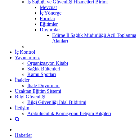
İş Sağlığı ve Güvenliği Hizmetleri Birimi
Mevzuat
İç Yönerge
Formlar
Eğitimler
Duyurular
Edirne İl Sağlık Müdürlüğü Acil Toplanma
Alanları
İç Kontrol
Yayınlarımız
Organizasyon Kitabı
Sağlık Bültenleri
Kamu Spotları
İhaleler
İhale Duyuruları
Uzaktan Eğitim Sistemi
Bilgi Güvenliği
Bilgi Güvenliği İhlal Bildirimi
İletişim
Arabuluculuk Komisyonu İletişim Bilgileri
Haberler