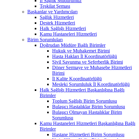
İl Sağlık Müdürümüz
Teşkilat Şeması
Başkanlar ve Yardımcıları
Sağlık Hizmetleri
Destek Hizmetleri
Halk Sağlığı Hizmetleri
Kamu Hastaneleri Hizmetleri
Birim Sorumluları
Doğrudan Müdüre Bağlı Birimler
Hukuk ve Muhakemet Birimi
Hasta Hakları İl Koordinatörlüğü
Sivil Savunma ve Seferberlik Birimi
Döner Sermaye ve Muhasebe Hizmetleri
Birimi
İl Kalite Koordinatörlüğü
Mesleki Sorumluluk İl Koordinatörlüğü
Halk Sağlığı Hizmetleri Başkanlığına Bağlı
Birimler
Toplum Sağlığı Birim Sorumlusu
Bulaşıcı Hastalıklar Birim Sorumlusu
Bulaşıcı Olmayan Hastalıklar Birim
Sorumlusu
Kamu Hastaneleri Hizmetleri Başkanlığına Bağlı
Birimler
Hastane Hizmetleri Birim Sorumlusu