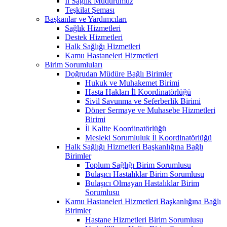
İl Sağlık Müdürümüz
Teşkilat Şeması
Başkanlar ve Yardımcıları
Sağlık Hizmetleri
Destek Hizmetleri
Halk Sağlığı Hizmetleri
Kamu Hastaneleri Hizmetleri
Birim Sorumluları
Doğrudan Müdüre Bağlı Birimler
Hukuk ve Muhakemet Birimi
Hasta Hakları İl Koordinatörlüğü
Sivil Savunma ve Seferberlik Birimi
Döner Sermaye ve Muhasebe Hizmetleri
Birimi
İl Kalite Koordinatörlüğü
Mesleki Sorumluluk İl Koordinatörlüğü
Halk Sağlığı Hizmetleri Başkanlığına Bağlı
Birimler
Toplum Sağlığı Birim Sorumlusu
Bulaşıcı Hastalıklar Birim Sorumlusu
Bulaşıcı Olmayan Hastalıklar Birim
Sorumlusu
Kamu Hastaneleri Hizmetleri Başkanlığına Bağlı
Birimler
Hastane Hizmetleri Birim Sorumlusu