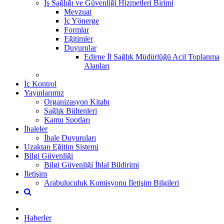
İş Sağlığı ve Güvenliği Hizmetleri Birimi
Mevzuat
İç Yönerge
Formlar
Eğitimler
Duyurular
Edirne İl Sağlık Müdürlüğü Acil Toplanma
Alanları
İç Kontrol
Yayınlarımız
Organizasyon Kitabı
Sağlık Bültenleri
Kamu Spotları
İhaleler
İhale Duyuruları
Uzaktan Eğitim Sistemi
Bilgi Güvenliği
Bilgi Güvenliği İhlal Bildirimi
İletişim
Arabuluculuk Komisyonu İletişim Bilgileri
Haberler