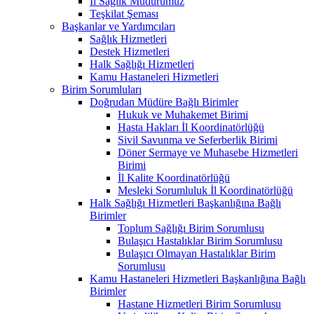
İl Sağlık Müdürümüz
Teşkilat Şeması
Başkanlar ve Yardımcıları
Sağlık Hizmetleri
Destek Hizmetleri
Halk Sağlığı Hizmetleri
Kamu Hastaneleri Hizmetleri
Birim Sorumluları
Doğrudan Müdüre Bağlı Birimler
Hukuk ve Muhakemet Birimi
Hasta Hakları İl Koordinatörlüğü
Sivil Savunma ve Seferberlik Birimi
Döner Sermaye ve Muhasebe Hizmetleri
Birimi
İl Kalite Koordinatörlüğü
Mesleki Sorumluluk İl Koordinatörlüğü
Halk Sağlığı Hizmetleri Başkanlığına Bağlı
Birimler
Toplum Sağlığı Birim Sorumlusu
Bulaşıcı Hastalıklar Birim Sorumlusu
Bulaşıcı Olmayan Hastalıklar Birim
Sorumlusu
Kamu Hastaneleri Hizmetleri Başkanlığına Bağlı
Birimler
Hastane Hizmetleri Birim Sorumlusu