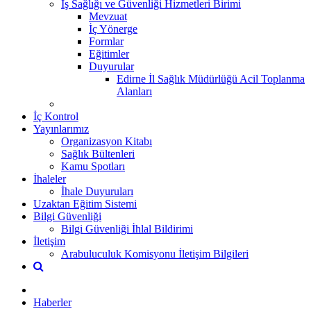
İş Sağlığı ve Güvenliği Hizmetleri Birimi
Mevzuat
İç Yönerge
Formlar
Eğitimler
Duyurular
Edirne İl Sağlık Müdürlüğü Acil Toplanma
Alanları
İç Kontrol
Yayınlarımız
Organizasyon Kitabı
Sağlık Bültenleri
Kamu Spotları
İhaleler
İhale Duyuruları
Uzaktan Eğitim Sistemi
Bilgi Güvenliği
Bilgi Güvenliği İhlal Bildirimi
İletişim
Arabuluculuk Komisyonu İletişim Bilgileri
Haberler