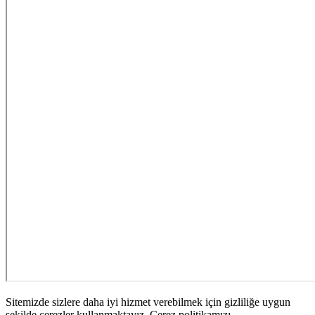
Sitemizde sizlere daha iyi hizmet verebilmek için gizliliğe uygun
şekilde çerezler kullanmaktayız. Çerez politikamızı