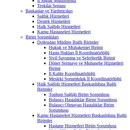
İl Sağlık Müdürümüz
Teşkilat Şeması
Başkanlar ve Yardımcıları
Sağlık Hizmetleri
Destek Hizmetleri
Halk Sağlığı Hizmetleri
Kamu Hastaneleri Hizmetleri
Birim Sorumluları
Doğrudan Müdüre Bağlı Birimler
Hukuk ve Muhakemet Birimi
Hasta Hakları İl Koordinatörlüğü
Sivil Savunma ve Seferberlik Birimi
Döner Sermaye ve Muhasebe Hizmetleri
Birimi
İl Kalite Koordinatörlüğü
Mesleki Sorumluluk İl Koordinatörlüğü
Halk Sağlığı Hizmetleri Başkanlığına Bağlı
Birimler
Toplum Sağlığı Birim Sorumlusu
Bulaşıcı Hastalıklar Birim Sorumlusu
Bulaşıcı Olmayan Hastalıklar Birim
Sorumlusu
Kamu Hastaneleri Hizmetleri Başkanlığına Bağlı
Birimler
Hastane Hizmetleri Birim Sorumlusu