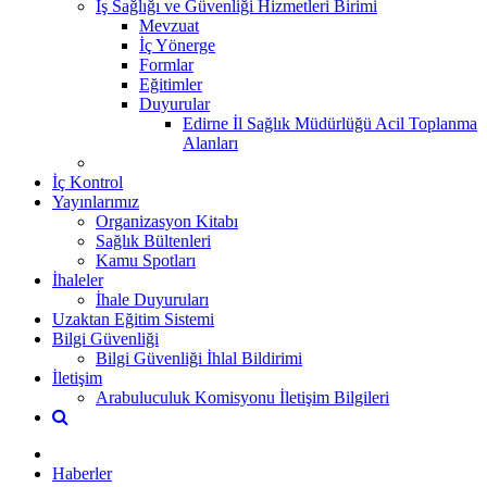
İş Sağlığı ve Güvenliği Hizmetleri Birimi
Mevzuat
İç Yönerge
Formlar
Eğitimler
Duyurular
Edirne İl Sağlık Müdürlüğü Acil Toplanma
Alanları
İç Kontrol
Yayınlarımız
Organizasyon Kitabı
Sağlık Bültenleri
Kamu Spotları
İhaleler
İhale Duyuruları
Uzaktan Eğitim Sistemi
Bilgi Güvenliği
Bilgi Güvenliği İhlal Bildirimi
İletişim
Arabuluculuk Komisyonu İletişim Bilgileri
Haberler