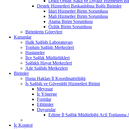
Doku Organ Nakli ve Diyaliz Hizmetleri B
Destek Hizmetleri Başkanlığına Bağlı Birimler
İdari Hizmetler Birim Sorumlusu
Mali Hizmetler Birim Sorumlusu
Atama Birim Sorumlusu
Özlük Birim Sorumlusu
Birimlerin Görevleri
Kurumlar
Halk Sağlığı Laboratuvarı
Toplum Sağlığı Merkezleri
Hastaneler
İlçe Sağlık Müdürlükleri
Sağlıklı Hayat Merkezleri
Aile Sağlığı Merkezleri
Birimler
Hasta Hakları İl Koordinatörlüğü
İş Sağlığı ve Güvenliği Hizmetleri Birimi
Mevzuat
İç Yönerge
Formlar
Eğitimler
Duyurular
Edirne İl Sağlık Müdürlüğü Acil Toplanma A
İç Kontrol