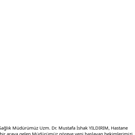
l Sağlık Müdürümüz Uzm. Dr. Mustafa İshak YILDIRIM, Hastane 
e bir araya gelen Müdürümüz göreve yeni başlayan hekimlerimizi 