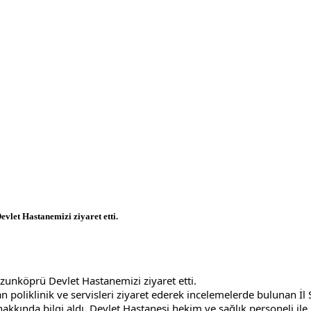
let Hastanemizi ziyaret etti.
unköprü Devlet Hastanemizi ziyaret etti. 
poliklinik ve servisleri ziyaret ederek incelemelerde bulunan İ
akkında bilgi aldı. Devlet Hastanesi hekim ve sağlık personeli il