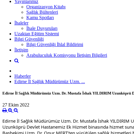
Yayınlarımız
Organizasyon Kitabı
Sağlık Bültenleri
Kamu Spotları
İhaleler
İhale Duyuruları
Uzaktan Eğitim Sistemi
Bilgi Güvenliği
Bilgi Güvenliği İhlal Bildirimi
İletişim
Arabuluculuk Komisyonu İletişim Bilgileri
Haberler
Edirne İl Sağlık Müdürümüz Uzm. ...
Edirne İl Sağlık Müdürümüz Uzm. Dr. Mustafa İshak YILDIRIM Uzunköprü Dev
27 Ekim 2022
Edirne İl Sağlık Müdürümüz Uzm. Dr. Mustafa İshak YILDIRIM Uz
Uzunköprü Devlet Hastanemiz Ek Hizmet binasında hizmet sunan 
Başhekimi Uzm. Dr. Onur MERT’ten yürütülen sağlık hizmetleri h