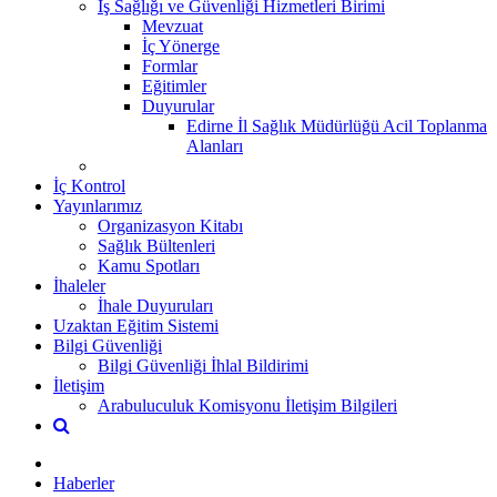
İş Sağlığı ve Güvenliği Hizmetleri Birimi
Mevzuat
İç Yönerge
Formlar
Eğitimler
Duyurular
Edirne İl Sağlık Müdürlüğü Acil Toplanma
Alanları
İç Kontrol
Yayınlarımız
Organizasyon Kitabı
Sağlık Bültenleri
Kamu Spotları
İhaleler
İhale Duyuruları
Uzaktan Eğitim Sistemi
Bilgi Güvenliği
Bilgi Güvenliği İhlal Bildirimi
İletişim
Arabuluculuk Komisyonu İletişim Bilgileri
Haberler