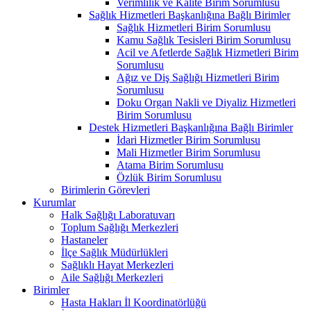
Verimlilik ve Kalite Birim Sorumlusu
Sağlık Hizmetleri Başkanlığına Bağlı Birimler
Sağlık Hizmetleri Birim Sorumlusu
Kamu Sağlık Tesisleri Birim Sorumlusu
Acil ve Afetlerde Sağlık Hizmetleri Birim
Sorumlusu
Ağız ve Diş Sağlığı Hizmetleri Birim
Sorumlusu
Doku Organ Nakli ve Diyaliz Hizmetleri
Birim Sorumlusu
Destek Hizmetleri Başkanlığına Bağlı Birimler
İdari Hizmetler Birim Sorumlusu
Mali Hizmetler Birim Sorumlusu
Atama Birim Sorumlusu
Özlük Birim Sorumlusu
Birimlerin Görevleri
Kurumlar
Halk Sağlığı Laboratuvarı
Toplum Sağlığı Merkezleri
Hastaneler
İlçe Sağlık Müdürlükleri
Sağlıklı Hayat Merkezleri
Aile Sağlığı Merkezleri
Birimler
Hasta Hakları İl Koordinatörlüğü