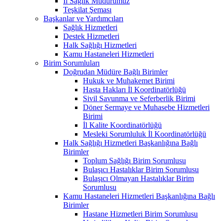
İl Sağlık Müdürümüz
Teşkilat Şeması
Başkanlar ve Yardımcıları
Sağlık Hizmetleri
Destek Hizmetleri
Halk Sağlığı Hizmetleri
Kamu Hastaneleri Hizmetleri
Birim Sorumluları
Doğrudan Müdüre Bağlı Birimler
Hukuk ve Muhakemet Birimi
Hasta Hakları İl Koordinatörlüğü
Sivil Savunma ve Seferberlik Birimi
Döner Sermaye ve Muhasebe Hizmetleri
Birimi
İl Kalite Koordinatörlüğü
Mesleki Sorumluluk İl Koordinatörlüğü
Halk Sağlığı Hizmetleri Başkanlığına Bağlı
Birimler
Toplum Sağlığı Birim Sorumlusu
Bulaşıcı Hastalıklar Birim Sorumlusu
Bulaşıcı Olmayan Hastalıklar Birim
Sorumlusu
Kamu Hastaneleri Hizmetleri Başkanlığına Bağlı
Birimler
Hastane Hizmetleri Birim Sorumlusu