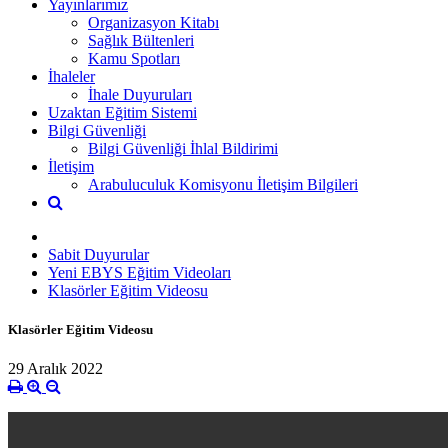
Yayınlarımız
Organizasyon Kitabı
Sağlık Bültenleri
Kamu Spotları
İhaleler
İhale Duyuruları
Uzaktan Eğitim Sistemi
Bilgi Güvenliği
Bilgi Güvenliği İhlal Bildirimi
İletişim
Arabuluculuk Komisyonu İletişim Bilgileri
Sabit Duyurular
Yeni EBYS Eğitim Videoları
Klasörler Eğitim Videosu
Klasörler Eğitim Videosu
29 Aralık 2022