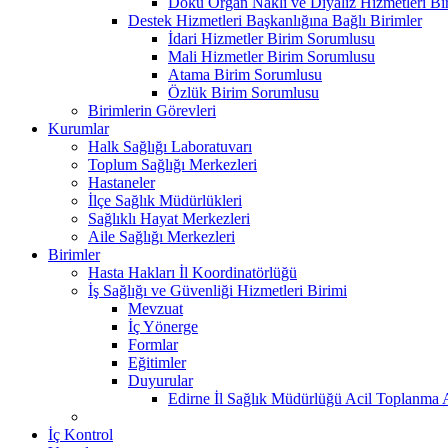
Doku Organ Nakli ve Diyaliz Hizmetleri B
Destek Hizmetleri Başkanlığına Bağlı Birimler
İdari Hizmetler Birim Sorumlusu
Mali Hizmetler Birim Sorumlusu
Atama Birim Sorumlusu
Özlük Birim Sorumlusu
Birimlerin Görevleri
Kurumlar
Halk Sağlığı Laboratuvarı
Toplum Sağlığı Merkezleri
Hastaneler
İlçe Sağlık Müdürlükleri
Sağlıklı Hayat Merkezleri
Aile Sağlığı Merkezleri
Birimler
Hasta Hakları İl Koordinatörlüğü
İş Sağlığı ve Güvenliği Hizmetleri Birimi
Mevzuat
İç Yönerge
Formlar
Eğitimler
Duyurular
Edirne İl Sağlık Müdürlüğü Acil Toplanma A
İç Kontrol