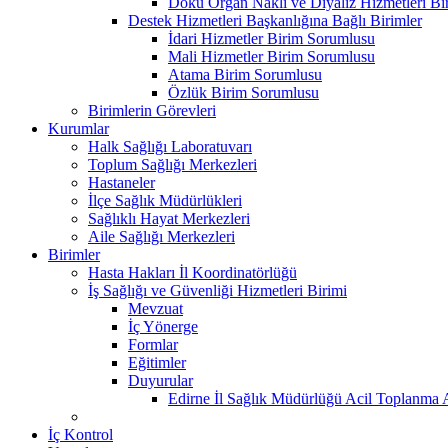
Doku Organ Nakli ve Diyaliz Hizmetleri B
Destek Hizmetleri Başkanlığına Bağlı Birimler
İdari Hizmetler Birim Sorumlusu
Mali Hizmetler Birim Sorumlusu
Atama Birim Sorumlusu
Özlük Birim Sorumlusu
Birimlerin Görevleri
Kurumlar
Halk Sağlığı Laboratuvarı
Toplum Sağlığı Merkezleri
Hastaneler
İlçe Sağlık Müdürlükleri
Sağlıklı Hayat Merkezleri
Aile Sağlığı Merkezleri
Birimler
Hasta Hakları İl Koordinatörlüğü
İş Sağlığı ve Güvenliği Hizmetleri Birimi
Mevzuat
İç Yönerge
Formlar
Eğitimler
Duyurular
Edirne İl Sağlık Müdürlüğü Acil Toplanma A
İç Kontrol