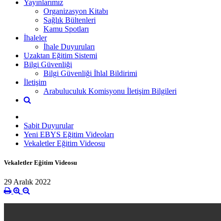
Yayınlarımız
Organizasyon Kitabı
Sağlık Bültenleri
Kamu Spotları
İhaleler
İhale Duyuruları
Uzaktan Eğitim Sistemi
Bilgi Güvenliği
Bilgi Güvenliği İhlal Bildirimi
İletişim
Arabuluculuk Komisyonu İletişim Bilgileri
Sabit Duyurular
Yeni EBYS Eğitim Videoları
Vekaletler Eğitim Videosu
Vekaletler Eğitim Videosu
29 Aralık 2022