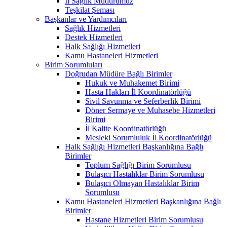
İl Sağlık Müdürümüz
Teşkilat Şeması
Başkanlar ve Yardımcıları
Sağlık Hizmetleri
Destek Hizmetleri
Halk Sağlığı Hizmetleri
Kamu Hastaneleri Hizmetleri
Birim Sorumluları
Doğrudan Müdüre Bağlı Birimler
Hukuk ve Muhakemet Birimi
Hasta Hakları İl Koordinatörlüğü
Sivil Savunma ve Seferberlik Birimi
Döner Sermaye ve Muhasebe Hizmetleri
Birimi
İl Kalite Koordinatörlüğü
Mesleki Sorumluluk İl Koordinatörlüğü
Halk Sağlığı Hizmetleri Başkanlığına Bağlı
Birimler
Toplum Sağlığı Birim Sorumlusu
Bulaşıcı Hastalıklar Birim Sorumlusu
Bulaşıcı Olmayan Hastalıklar Birim
Sorumlusu
Kamu Hastaneleri Hizmetleri Başkanlığına Bağlı
Birimler
Hastane Hizmetleri Birim Sorumlusu