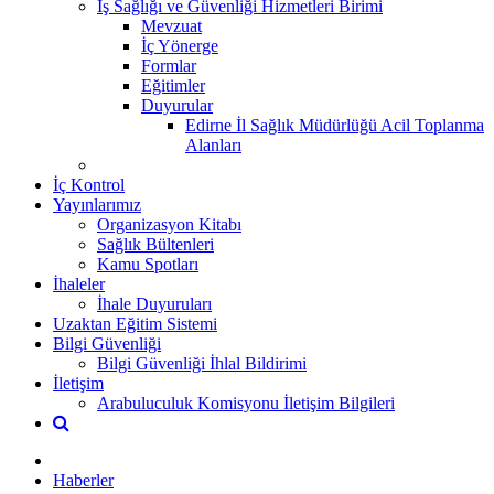
İş Sağlığı ve Güvenliği Hizmetleri Birimi
Mevzuat
İç Yönerge
Formlar
Eğitimler
Duyurular
Edirne İl Sağlık Müdürlüğü Acil Toplanma
Alanları
İç Kontrol
Yayınlarımız
Organizasyon Kitabı
Sağlık Bültenleri
Kamu Spotları
İhaleler
İhale Duyuruları
Uzaktan Eğitim Sistemi
Bilgi Güvenliği
Bilgi Güvenliği İhlal Bildirimi
İletişim
Arabuluculuk Komisyonu İletişim Bilgileri
Haberler