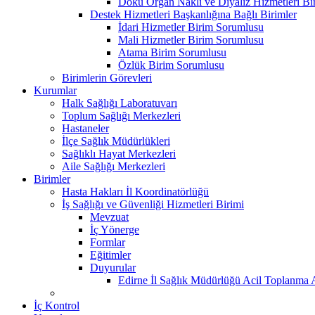
Doku Organ Nakli ve Diyaliz Hizmetleri B
Destek Hizmetleri Başkanlığına Bağlı Birimler
İdari Hizmetler Birim Sorumlusu
Mali Hizmetler Birim Sorumlusu
Atama Birim Sorumlusu
Özlük Birim Sorumlusu
Birimlerin Görevleri
Kurumlar
Halk Sağlığı Laboratuvarı
Toplum Sağlığı Merkezleri
Hastaneler
İlçe Sağlık Müdürlükleri
Sağlıklı Hayat Merkezleri
Aile Sağlığı Merkezleri
Birimler
Hasta Hakları İl Koordinatörlüğü
İş Sağlığı ve Güvenliği Hizmetleri Birimi
Mevzuat
İç Yönerge
Formlar
Eğitimler
Duyurular
Edirne İl Sağlık Müdürlüğü Acil Toplanma A
İç Kontrol