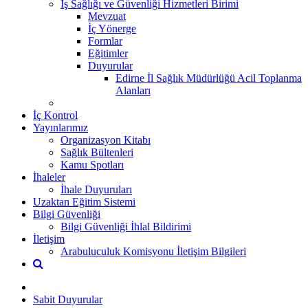
İş Sağlığı ve Güvenliği Hizmetleri Birimi
Mevzuat
İç Yönerge
Formlar
Eğitimler
Duyurular
Edirne İl Sağlık Müdürlüğü Acil Toplanma
Alanları
İç Kontrol
Yayınlarımız
Organizasyon Kitabı
Sağlık Bültenleri
Kamu Spotları
İhaleler
İhale Duyuruları
Uzaktan Eğitim Sistemi
Bilgi Güvenliği
Bilgi Güvenliği İhlal Bildirimi
İletişim
Arabuluculuk Komisyonu İletişim Bilgileri
Sabit Duyurular