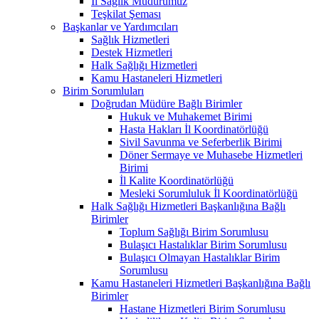
İl Sağlık Müdürümüz
Teşkilat Şeması
Başkanlar ve Yardımcıları
Sağlık Hizmetleri
Destek Hizmetleri
Halk Sağlığı Hizmetleri
Kamu Hastaneleri Hizmetleri
Birim Sorumluları
Doğrudan Müdüre Bağlı Birimler
Hukuk ve Muhakemet Birimi
Hasta Hakları İl Koordinatörlüğü
Sivil Savunma ve Seferberlik Birimi
Döner Sermaye ve Muhasebe Hizmetleri
Birimi
İl Kalite Koordinatörlüğü
Mesleki Sorumluluk İl Koordinatörlüğü
Halk Sağlığı Hizmetleri Başkanlığına Bağlı
Birimler
Toplum Sağlığı Birim Sorumlusu
Bulaşıcı Hastalıklar Birim Sorumlusu
Bulaşıcı Olmayan Hastalıklar Birim
Sorumlusu
Kamu Hastaneleri Hizmetleri Başkanlığına Bağlı
Birimler
Hastane Hizmetleri Birim Sorumlusu