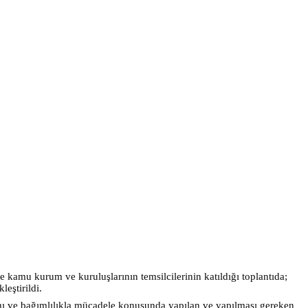
 kamu kurum ve kuruluşlarının temsilcilerinin katıldığı toplantıda;
eştirildi.
ı ve bağımlılıkla mücadele konusunda yapılan ve yapılması gereken