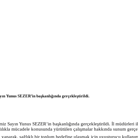
yın Yunus SEZER’in başkanlığında gerçekleştirildi.
z Sayın Yunus SEZER’in başkanlığında gerçekleştirildi. İl müdürleri ile
ıkla mücadele konusunda yürütülen çalışmalar hakkında sunum gerçekl
ği yaparak, sağlıklı bir toplum hedefine ulaşmak için
uyuşturucu kullanım