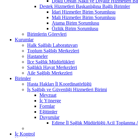
Doku Organ Nakli ve Diyaliz Hizmetleri B
Destek Hizmetleri Başkanlığına Bağlı Birimler
İdari Hizmetler Birim Sorumlusu
Mali Hizmetler Birim Sorumlusu
Atama Birim Sorumlusu
Özlük Birim Sorumlusu
Birimlerin Görevleri
Kurumlar
Halk Sağlığı Laboratuvarı
Toplum Sağlığı Merkezleri
Hastaneler
İlçe Sağlık Müdürlükleri
Sağlıklı Hayat Merkezleri
Aile Sağlığı Merkezleri
Birimler
Hasta Hakları İl Koordinatörlüğü
İş Sağlığı ve Güvenliği Hizmetleri Birimi
Mevzuat
İç Yönerge
Formlar
Eğitimler
Duyurular
Edirne İl Sağlık Müdürlüğü Acil Toplanma A
İç Kontrol