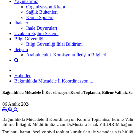
Yayınlarımız
Organizasyon Kitabı
Sağlık Bültenleri
Kamu Spotları
İhaleler
İhale Duyuruları
Uzaktan Eğitim Sistemi
Bilgi Güvenliği
Bilgi Güvenliği İhlal Bildirimi
İletişim
Arabuluculuk Komisyonu İletişim Bilgileri
Haberler
Bağımlılıkla Mücadele İl Koordinasyon ...
Bağımlılıkla Mücadele İl Koordinasyon Kurulu Toplantısı, Edirne Valimiz Sa
06 Aralık 2024
Bağımlılıkla Mücadele İl Koordinasyon Kurulu Toplantısı, Edirne Valimi
Edirne İl Sağlık Müdürümüz Uzm.Dr.Mustafa İshak YILDIRIM bağımlıl
Toplantı, kamu, özel ve sivil toplum kuruluşları ile vatandaşın iş birli