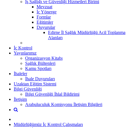
İş Sağlığı ve Güvenliği Hizmetleri Birimi
Mevzuat
İç Yönerge
Formlar
Eğitimler
Duyurular
Edirne İl Sağlık Müdürlüğü Acil Toplanma
Alanları
İç Kontrol
Yayınlarımız
Organizasyon Kitabı
Sağlık Bültenleri
Kamu Spotları
İhaleler
İhale Duyuruları
Uzaktan Eğitim Sistemi
Bilgi Güvenliği
Bilgi Güvenliği İhlal Bildirimi
İletişim
Arabuluculuk Komisyonu İletişim Bilgileri
Müdürlüğümüz İç Kontrol Çalışmaları