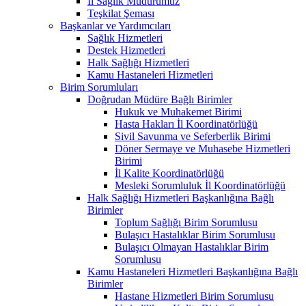
İl Sağlık Müdürümüz
Teşkilat Şeması
Başkanlar ve Yardımcıları
Sağlık Hizmetleri
Destek Hizmetleri
Halk Sağlığı Hizmetleri
Kamu Hastaneleri Hizmetleri
Birim Sorumluları
Doğrudan Müdüre Bağlı Birimler
Hukuk ve Muhakemet Birimi
Hasta Hakları İl Koordinatörlüğü
Sivil Savunma ve Seferberlik Birimi
Döner Sermaye ve Muhasebe Hizmetleri
Birimi
İl Kalite Koordinatörlüğü
Mesleki Sorumluluk İl Koordinatörlüğü
Halk Sağlığı Hizmetleri Başkanlığına Bağlı
Birimler
Toplum Sağlığı Birim Sorumlusu
Bulaşıcı Hastalıklar Birim Sorumlusu
Bulaşıcı Olmayan Hastalıklar Birim
Sorumlusu
Kamu Hastaneleri Hizmetleri Başkanlığına Bağlı
Birimler
Hastane Hizmetleri Birim Sorumlusu