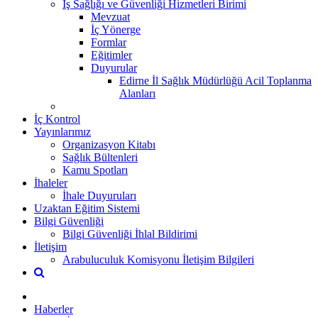
İş Sağlığı ve Güvenliği Hizmetleri Birimi
Mevzuat
İç Yönerge
Formlar
Eğitimler
Duyurular
Edirne İl Sağlık Müdürlüğü Acil Toplanma
Alanları
İç Kontrol
Yayınlarımız
Organizasyon Kitabı
Sağlık Bültenleri
Kamu Spotları
İhaleler
İhale Duyuruları
Uzaktan Eğitim Sistemi
Bilgi Güvenliği
Bilgi Güvenliği İhlal Bildirimi
İletişim
Arabuluculuk Komisyonu İletişim Bilgileri
Haberler