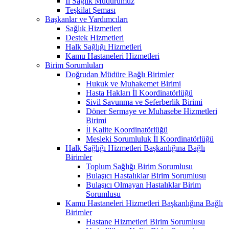
İl Sağlık Müdürümüz
Teşkilat Şeması
Başkanlar ve Yardımcıları
Sağlık Hizmetleri
Destek Hizmetleri
Halk Sağlığı Hizmetleri
Kamu Hastaneleri Hizmetleri
Birim Sorumluları
Doğrudan Müdüre Bağlı Birimler
Hukuk ve Muhakemet Birimi
Hasta Hakları İl Koordinatörlüğü
Sivil Savunma ve Seferberlik Birimi
Döner Sermaye ve Muhasebe Hizmetleri
Birimi
İl Kalite Koordinatörlüğü
Mesleki Sorumluluk İl Koordinatörlüğü
Halk Sağlığı Hizmetleri Başkanlığına Bağlı
Birimler
Toplum Sağlığı Birim Sorumlusu
Bulaşıcı Hastalıklar Birim Sorumlusu
Bulaşıcı Olmayan Hastalıklar Birim
Sorumlusu
Kamu Hastaneleri Hizmetleri Başkanlığına Bağlı
Birimler
Hastane Hizmetleri Birim Sorumlusu