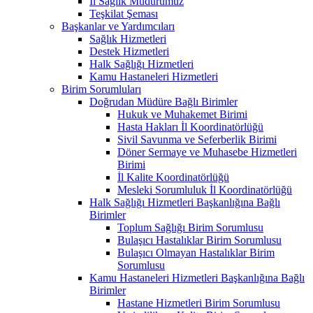
İl Sağlık Müdürümüz
Teşkilat Şeması
Başkanlar ve Yardımcıları
Sağlık Hizmetleri
Destek Hizmetleri
Halk Sağlığı Hizmetleri
Kamu Hastaneleri Hizmetleri
Birim Sorumluları
Doğrudan Müdüre Bağlı Birimler
Hukuk ve Muhakemet Birimi
Hasta Hakları İl Koordinatörlüğü
Sivil Savunma ve Seferberlik Birimi
Döner Sermaye ve Muhasebe Hizmetleri
Birimi
İl Kalite Koordinatörlüğü
Mesleki Sorumluluk İl Koordinatörlüğü
Halk Sağlığı Hizmetleri Başkanlığına Bağlı
Birimler
Toplum Sağlığı Birim Sorumlusu
Bulaşıcı Hastalıklar Birim Sorumlusu
Bulaşıcı Olmayan Hastalıklar Birim
Sorumlusu
Kamu Hastaneleri Hizmetleri Başkanlığına Bağlı
Birimler
Hastane Hizmetleri Birim Sorumlusu