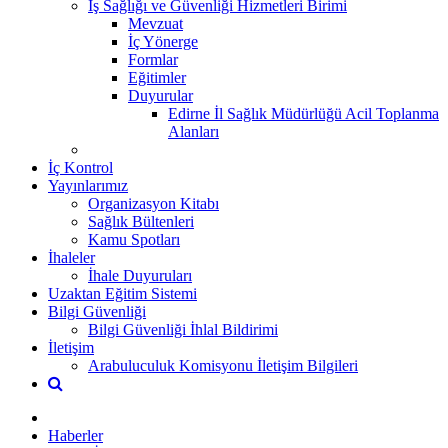
İş Sağlığı ve Güvenliği Hizmetleri Birimi
Mevzuat
İç Yönerge
Formlar
Eğitimler
Duyurular
Edirne İl Sağlık Müdürlüğü Acil Toplanma
Alanları
İç Kontrol
Yayınlarımız
Organizasyon Kitabı
Sağlık Bültenleri
Kamu Spotları
İhaleler
İhale Duyuruları
Uzaktan Eğitim Sistemi
Bilgi Güvenliği
Bilgi Güvenliği İhlal Bildirimi
İletişim
Arabuluculuk Komisyonu İletişim Bilgileri
Haberler