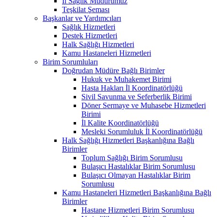
İl Sağlık Müdürümüz
Teşkilat Şeması
Başkanlar ve Yardımcıları
Sağlık Hizmetleri
Destek Hizmetleri
Halk Sağlığı Hizmetleri
Kamu Hastaneleri Hizmetleri
Birim Sorumluları
Doğrudan Müdüre Bağlı Birimler
Hukuk ve Muhakemet Birimi
Hasta Hakları İl Koordinatörlüğü
Sivil Savunma ve Seferberlik Birimi
Döner Sermaye ve Muhasebe Hizmetleri
Birimi
İl Kalite Koordinatörlüğü
Mesleki Sorumluluk İl Koordinatörlüğü
Halk Sağlığı Hizmetleri Başkanlığına Bağlı
Birimler
Toplum Sağlığı Birim Sorumlusu
Bulaşıcı Hastalıklar Birim Sorumlusu
Bulaşıcı Olmayan Hastalıklar Birim
Sorumlusu
Kamu Hastaneleri Hizmetleri Başkanlığına Bağlı
Birimler
Hastane Hizmetleri Birim Sorumlusu