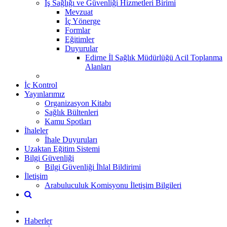
İş Sağlığı ve Güvenliği Hizmetleri Birimi
Mevzuat
İç Yönerge
Formlar
Eğitimler
Duyurular
Edirne İl Sağlık Müdürlüğü Acil Toplanma
Alanları
İç Kontrol
Yayınlarımız
Organizasyon Kitabı
Sağlık Bültenleri
Kamu Spotları
İhaleler
İhale Duyuruları
Uzaktan Eğitim Sistemi
Bilgi Güvenliği
Bilgi Güvenliği İhlal Bildirimi
İletişim
Arabuluculuk Komisyonu İletişim Bilgileri
Haberler