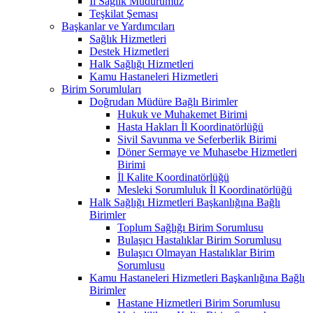
İl Sağlık Müdürümüz
Teşkilat Şeması
Başkanlar ve Yardımcıları
Sağlık Hizmetleri
Destek Hizmetleri
Halk Sağlığı Hizmetleri
Kamu Hastaneleri Hizmetleri
Birim Sorumluları
Doğrudan Müdüre Bağlı Birimler
Hukuk ve Muhakemet Birimi
Hasta Hakları İl Koordinatörlüğü
Sivil Savunma ve Seferberlik Birimi
Döner Sermaye ve Muhasebe Hizmetleri
Birimi
İl Kalite Koordinatörlüğü
Mesleki Sorumluluk İl Koordinatörlüğü
Halk Sağlığı Hizmetleri Başkanlığına Bağlı
Birimler
Toplum Sağlığı Birim Sorumlusu
Bulaşıcı Hastalıklar Birim Sorumlusu
Bulaşıcı Olmayan Hastalıklar Birim
Sorumlusu
Kamu Hastaneleri Hizmetleri Başkanlığına Bağlı
Birimler
Hastane Hizmetleri Birim Sorumlusu