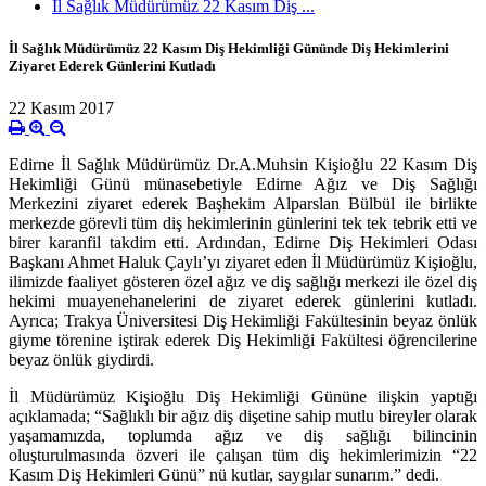
İl Sağlık Müdürümüz 22 Kasım Diş ...
İl Sağlık Müdürümüz 22 Kasım Diş Hekimliği Gününde Diş Hekimlerini
Ziyaret Ederek Günlerini Kutladı
22 Kasım 2017
Edirne İl Sağlık Müdürümüz Dr.A.Muhsin Kişioğlu 22 Kasım Diş
Hekimliği Günü münasebetiyle Edirne Ağız ve Diş Sağlığı
Merkezini ziyaret ederek
Başhekim Alparslan Bülbül ile birlikte
merkezde görevli tüm diş hekimlerinin günlerini tek tek tebrik etti ve
birer karanfil takdim etti. Ardından, Edirne Diş Hekimleri Odası
Başkanı Ahmet Haluk Çaylı’yı ziyaret eden İl Müdürümüz Kişioğlu,
ilimizde faaliyet gösteren özel ağız ve diş sağlığı merkezi ile özel diş
hekimi muayenehanelerini de ziyaret ederek günlerini kutladı.
Ayrıca;
Trakya Üniversitesi Diş Hekimliği Fakültesinin beyaz önlük
giyme törenine iştirak ederek
Diş Hekimliği Fakültesi öğrencilerine
beyaz önlük giydirdi.
İl Müdürümüz Kişioğlu Diş Hekimliği Gününe ilişkin yaptığı
açıklamada; “Sağlıklı bir ağız diş dişetine sahip mutlu bireyler olarak
yaşamamızda, toplumda ağız ve diş sağlığı bilincinin
oluşturulmasında özveri ile çalışan tüm diş hekimlerimizin “22
Kasım Diş Hekimleri Günü” nü kutlar, saygılar sunarım.” dedi.