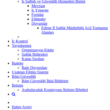
İş Sağlığı ve Güvenliği Hizmetleri Birimi
Mevzuat
İç Yönerge
Formlar
Eğitimler
Duyurular
Edirne İl Sağlık Müdürlüğü Acil Toplanma
Alanları
İç Kontrol
Yayınlarımız
Organizasyon Kitabı
Sağlık Bültenleri
Kamu Spotları
İhaleler
İhale Duyuruları
Uzaktan Eğitim Sistemi
Bilgi Güvenliği
Bilgi Güvenliği İhlal Bildirimi
İletişim
Arabuluculuk Komisyonu İletişim Bilgileri
Haber Arşivi