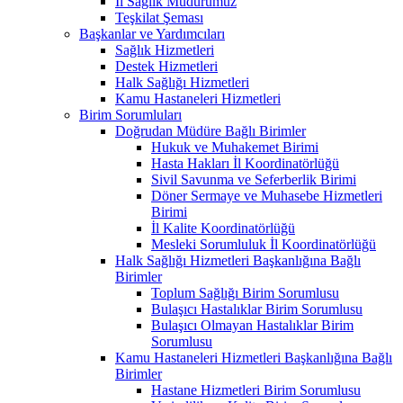
İl Sağlık Müdürümüz
Teşkilat Şeması
Başkanlar ve Yardımcıları
Sağlık Hizmetleri
Destek Hizmetleri
Halk Sağlığı Hizmetleri
Kamu Hastaneleri Hizmetleri
Birim Sorumluları
Doğrudan Müdüre Bağlı Birimler
Hukuk ve Muhakemet Birimi
Hasta Hakları İl Koordinatörlüğü
Sivil Savunma ve Seferberlik Birimi
Döner Sermaye ve Muhasebe Hizmetleri
Birimi
İl Kalite Koordinatörlüğü
Mesleki Sorumluluk İl Koordinatörlüğü
Halk Sağlığı Hizmetleri Başkanlığına Bağlı
Birimler
Toplum Sağlığı Birim Sorumlusu
Bulaşıcı Hastalıklar Birim Sorumlusu
Bulaşıcı Olmayan Hastalıklar Birim
Sorumlusu
Kamu Hastaneleri Hizmetleri Başkanlığına Bağlı
Birimler
Hastane Hizmetleri Birim Sorumlusu