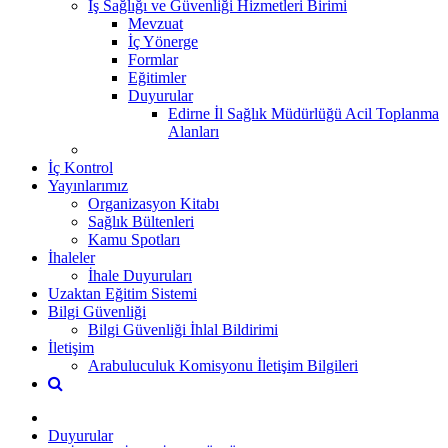
İş Sağlığı ve Güvenliği Hizmetleri Birimi
Mevzuat
İç Yönerge
Formlar
Eğitimler
Duyurular
Edirne İl Sağlık Müdürlüğü Acil Toplanma
Alanları
İç Kontrol
Yayınlarımız
Organizasyon Kitabı
Sağlık Bültenleri
Kamu Spotları
İhaleler
İhale Duyuruları
Uzaktan Eğitim Sistemi
Bilgi Güvenliği
Bilgi Güvenliği İhlal Bildirimi
İletişim
Arabuluculuk Komisyonu İletişim Bilgileri
Duyurular