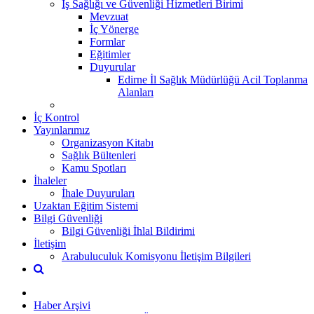
İş Sağlığı ve Güvenliği Hizmetleri Birimi
Mevzuat
İç Yönerge
Formlar
Eğitimler
Duyurular
Edirne İl Sağlık Müdürlüğü Acil Toplanma
Alanları
İç Kontrol
Yayınlarımız
Organizasyon Kitabı
Sağlık Bültenleri
Kamu Spotları
İhaleler
İhale Duyuruları
Uzaktan Eğitim Sistemi
Bilgi Güvenliği
Bilgi Güvenliği İhlal Bildirimi
İletişim
Arabuluculuk Komisyonu İletişim Bilgileri
Haber Arşivi