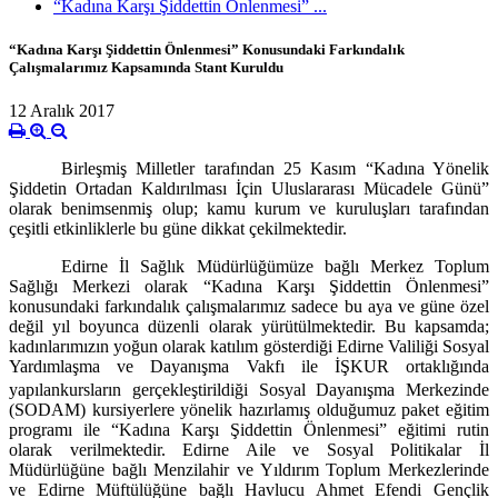
“Kadına Karşı Şiddettin Önlenmesi” ...
“Kadına Karşı Şiddettin Önlenmesi” Konusundaki Farkındalık
Çalışmalarımız Kapsamında Stant Kuruldu
12 Aralık 2017
Birleşmiş Milletler tarafından 25 Kasım “Kadına Yönelik
Şiddetin Ortadan Kaldırılması İçin Uluslararası Mücadele Günü”
olarak benimsenmiş olup; kamu kurum ve kuruluşları tarafından
çeşitli etkinliklerle bu güne dikkat çekilmektedir.
Edirne İl Sağlık Müdürlüğümüze bağlı Merkez Toplum
Sağlığı Merkezi olarak “Kadına Karşı Şiddettin Önlenmesi”
konusundaki farkındalık çalışmalarımız sadece bu aya ve güne özel
değil yıl boyunca düzenli olarak yürütülmektedir. Bu kapsamda;
kadınlarımızın yoğun olarak katılım gösterdiği
Edirne Valiliği Sosyal
Yardımlaşma ve Dayanışma Vakfı
ile İŞKUR ortaklığında
yapılan
kursların gerçekleştirildiği Sosyal Dayanışma Merkezinde
(SODAM) kursiyerlere yönelik hazırlamış olduğumuz paket eğitim
programı ile
“Kadına Karşı Şiddettin Önlenmesi” eğitimi rutin
olarak verilmektedir. Edirne Aile ve Sosyal Politikalar İl
Müdürlüğüne bağlı Menzilahir ve Yıldırım Toplum Merkezlerinde
ve Edirne Müftülüğüne bağlı Havlucu Ahmet Efendi Gençlik