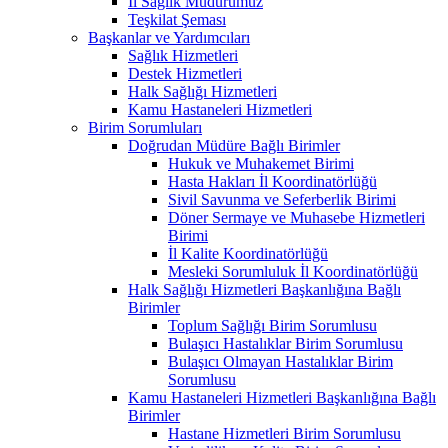
İl Sağlık Müdürümüz
Teşkilat Şeması
Başkanlar ve Yardımcıları
Sağlık Hizmetleri
Destek Hizmetleri
Halk Sağlığı Hizmetleri
Kamu Hastaneleri Hizmetleri
Birim Sorumluları
Doğrudan Müdüre Bağlı Birimler
Hukuk ve Muhakemet Birimi
Hasta Hakları İl Koordinatörlüğü
Sivil Savunma ve Seferberlik Birimi
Döner Sermaye ve Muhasebe Hizmetleri
Birimi
İl Kalite Koordinatörlüğü
Mesleki Sorumluluk İl Koordinatörlüğü
Halk Sağlığı Hizmetleri Başkanlığına Bağlı
Birimler
Toplum Sağlığı Birim Sorumlusu
Bulaşıcı Hastalıklar Birim Sorumlusu
Bulaşıcı Olmayan Hastalıklar Birim
Sorumlusu
Kamu Hastaneleri Hizmetleri Başkanlığına Bağlı
Birimler
Hastane Hizmetleri Birim Sorumlusu