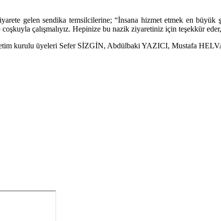
 gelen sendika temsilcilerine; “İnsana hizmet etmek en büyük şereft
p coşkuyla çalışmalıyız. Hepinize bu nazik ziyaretiniz için teşekkür eder
netim kurulu üyeleri Sefer SİZGİN, Abdülbaki YAZICI, Mustafa HE