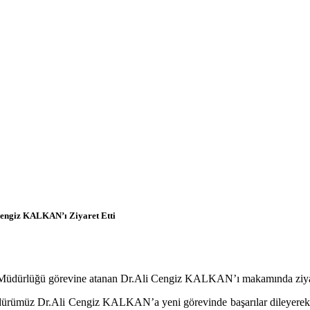
 Cengiz KALKAN’ı Ziyaret Etti
ık Müdürlüğü görevine atanan Dr.Ali Cengiz KALKAN’ı makamında ziyar
ümüz Dr.Ali Cengiz KALKAN’a yeni görevinde başarılar dileyerek; se