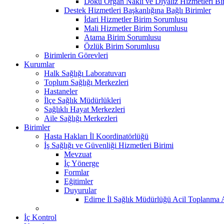
Doku Organ Nakli ve Diyaliz Hizmetleri B
Destek Hizmetleri Başkanlığına Bağlı Birimler
İdari Hizmetler Birim Sorumlusu
Mali Hizmetler Birim Sorumlusu
Atama Birim Sorumlusu
Özlük Birim Sorumlusu
Birimlerin Görevleri
Kurumlar
Halk Sağlığı Laboratuvarı
Toplum Sağlığı Merkezleri
Hastaneler
İlçe Sağlık Müdürlükleri
Sağlıklı Hayat Merkezleri
Aile Sağlığı Merkezleri
Birimler
Hasta Hakları İl Koordinatörlüğü
İş Sağlığı ve Güvenliği Hizmetleri Birimi
Mevzuat
İç Yönerge
Formlar
Eğitimler
Duyurular
Edirne İl Sağlık Müdürlüğü Acil Toplanma A
İç Kontrol