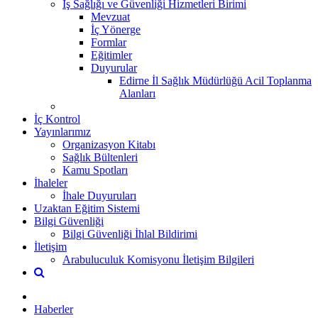
İş Sağlığı ve Güvenliği Hizmetleri Birimi
Mevzuat
İç Yönerge
Formlar
Eğitimler
Duyurular
Edirne İl Sağlık Müdürlüğü Acil Toplanma
Alanları
İç Kontrol
Yayınlarımız
Organizasyon Kitabı
Sağlık Bültenleri
Kamu Spotları
İhaleler
İhale Duyuruları
Uzaktan Eğitim Sistemi
Bilgi Güvenliği
Bilgi Güvenliği İhlal Bildirimi
İletişim
Arabuluculuk Komisyonu İletişim Bilgileri
Haberler