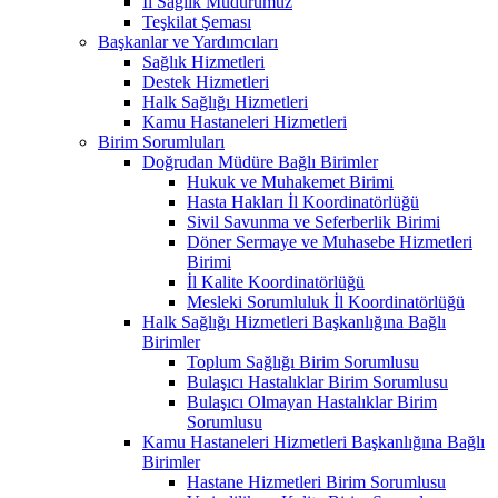
İl Sağlık Müdürümüz
Teşkilat Şeması
Başkanlar ve Yardımcıları
Sağlık Hizmetleri
Destek Hizmetleri
Halk Sağlığı Hizmetleri
Kamu Hastaneleri Hizmetleri
Birim Sorumluları
Doğrudan Müdüre Bağlı Birimler
Hukuk ve Muhakemet Birimi
Hasta Hakları İl Koordinatörlüğü
Sivil Savunma ve Seferberlik Birimi
Döner Sermaye ve Muhasebe Hizmetleri
Birimi
İl Kalite Koordinatörlüğü
Mesleki Sorumluluk İl Koordinatörlüğü
Halk Sağlığı Hizmetleri Başkanlığına Bağlı
Birimler
Toplum Sağlığı Birim Sorumlusu
Bulaşıcı Hastalıklar Birim Sorumlusu
Bulaşıcı Olmayan Hastalıklar Birim
Sorumlusu
Kamu Hastaneleri Hizmetleri Başkanlığına Bağlı
Birimler
Hastane Hizmetleri Birim Sorumlusu