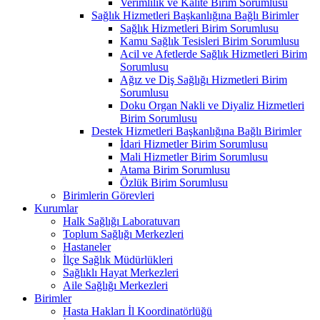
Verimlilik ve Kalite Birim Sorumlusu
Sağlık Hizmetleri Başkanlığına Bağlı Birimler
Sağlık Hizmetleri Birim Sorumlusu
Kamu Sağlık Tesisleri Birim Sorumlusu
Acil ve Afetlerde Sağlık Hizmetleri Birim
Sorumlusu
Ağız ve Diş Sağlığı Hizmetleri Birim
Sorumlusu
Doku Organ Nakli ve Diyaliz Hizmetleri
Birim Sorumlusu
Destek Hizmetleri Başkanlığına Bağlı Birimler
İdari Hizmetler Birim Sorumlusu
Mali Hizmetler Birim Sorumlusu
Atama Birim Sorumlusu
Özlük Birim Sorumlusu
Birimlerin Görevleri
Kurumlar
Halk Sağlığı Laboratuvarı
Toplum Sağlığı Merkezleri
Hastaneler
İlçe Sağlık Müdürlükleri
Sağlıklı Hayat Merkezleri
Aile Sağlığı Merkezleri
Birimler
Hasta Hakları İl Koordinatörlüğü