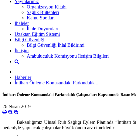
Yayınlarımız
Organizasyon Kitabı
Sağlık Bültenleri
Kamu Spotları
İhaleler
İhale Duyuruları
Uzaktan Eğitim Sistemi
Bilgi Güvenliği
Bilgi Güvenliği İhlal Bildirimi
İletişim
Arabuluculuk Komisyonu İletişim Bilgileri
Haberler
İntiharı Önleme Konusundaki Farkındalık ...
İntiharı Önleme Konusundaki Farkındalık Çalışmaları Kapsamında Basın Mens
26 Nisan 2019
Bakanlığımız Ulusal Ruh Sağlığı Eylem Planında “İntiharı önle
nedeniyle yapılacak çalışmalar büyük önem arz etmektedir.