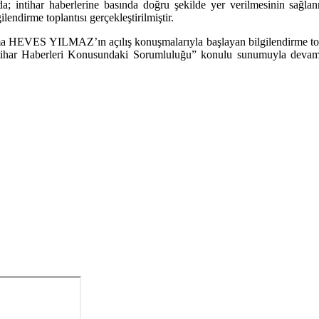
; intihar haberlerine basında doğru şekilde yer verilmesinin sağla
endirme toplantısı gerçekleştirilmiştir.
a HEVES YILMAZ’ın açılış konuşmalarıyla başlayan bilgilendirme topla
ar Haberleri Konusundaki Sorumluluğu” konulu sunumuyla devam et