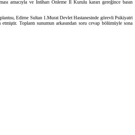
nması amacıyla ve İntiharı Önleme İl Kurulu kararı gereğince basın
ntısı, Edirne Sultan 1.Murat Devlet Hastanesinde görevli Psikiyatri
miştir. Toplantı sunumun arkasından soru cevap bölümüyle sona