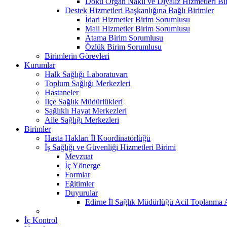
Doku Organ Nakli ve Diyaliz Hizmetleri B
Destek Hizmetleri Başkanlığına Bağlı Birimler
İdari Hizmetler Birim Sorumlusu
Mali Hizmetler Birim Sorumlusu
Atama Birim Sorumlusu
Özlük Birim Sorumlusu
Birimlerin Görevleri
Kurumlar
Halk Sağlığı Laboratuvarı
Toplum Sağlığı Merkezleri
Hastaneler
İlçe Sağlık Müdürlükleri
Sağlıklı Hayat Merkezleri
Aile Sağlığı Merkezleri
Birimler
Hasta Hakları İl Koordinatörlüğü
İş Sağlığı ve Güvenliği Hizmetleri Birimi
Mevzuat
İç Yönerge
Formlar
Eğitimler
Duyurular
Edirne İl Sağlık Müdürlüğü Acil Toplanma A
İç Kontrol