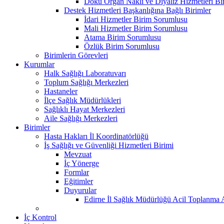
Doku Organ Nakli ve Diyaliz Hizmetleri B
Destek Hizmetleri Başkanlığına Bağlı Birimler
İdari Hizmetler Birim Sorumlusu
Mali Hizmetler Birim Sorumlusu
Atama Birim Sorumlusu
Özlük Birim Sorumlusu
Birimlerin Görevleri
Kurumlar
Halk Sağlığı Laboratuvarı
Toplum Sağlığı Merkezleri
Hastaneler
İlçe Sağlık Müdürlükleri
Sağlıklı Hayat Merkezleri
Aile Sağlığı Merkezleri
Birimler
Hasta Hakları İl Koordinatörlüğü
İş Sağlığı ve Güvenliği Hizmetleri Birimi
Mevzuat
İç Yönerge
Formlar
Eğitimler
Duyurular
Edirne İl Sağlık Müdürlüğü Acil Toplanma A
İç Kontrol