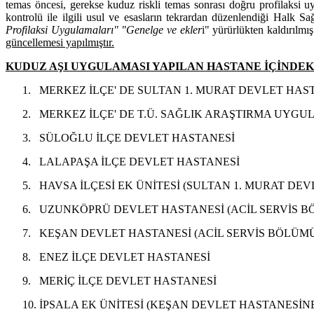
temas öncesi, gerekse kuduz riskli temas sonrası doğru profilaksi
kontrolü ile ilgili usul ve esasların tekrardan düzenlendiği Halk S
Profilaksi Uygulamaları" "Genelge ve ekler
i" yürürlükten kaldırılmı
güncellemesi yapılmıştır.
KUDUZ AŞI UYGULAMASI YAPILAN HASTANE İÇİNDE
1.
MERKEZ İLÇE' DE SULTAN 1. MURAT DEVLET HASTA
2.
MERKEZ İLÇE' DE T.Ü. SAĞLIK ARAŞTIRMA UYGUL
3.
SÜLOĞLU İLÇE DEVLET HASTANESİ
4.
LALAPAŞA İLÇE DEVLET HASTANESİ
5.
HAVSA İLÇESİ EK ÜNİTESİ (SULTAN 1. MURAT DE
6.
UZUNKÖPRÜ DEVLET HASTANESİ (ACİL SERVİS B
7.
KEŞAN DEVLET HASTANESİ (ACİL SERVİS BÖLÜMÜ
8.
ENEZ İLÇE DEVLET HASTANESİ
9.
MERİÇ İLÇE DEVLET HASTANESİ
10.
İPSALA EK ÜNİTESİ (KEŞAN DEVLET HASTANESİN