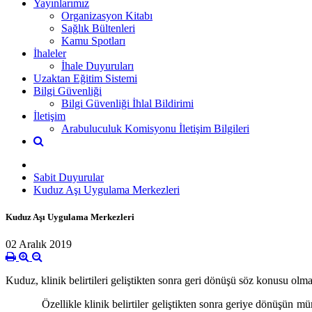
Yayınlarımız
Organizasyon Kitabı
Sağlık Bültenleri
Kamu Spotları
İhaleler
İhale Duyuruları
Uzaktan Eğitim Sistemi
Bilgi Güvenliği
Bilgi Güvenliği İhlal Bildirimi
İletişim
Arabuluculuk Komisyonu İletişim Bilgileri
Sabit Duyurular
Kuduz Aşı Uygulama Merkezleri
Kuduz Aşı Uygulama Merkezleri
02 Aralık 2019
Kuduz, klinik belirtileri geliştikten sonra geri dönüşü söz konusu olm
Özellikle klinik belirtiler geliştikten sonra geriye dönüşün mümk