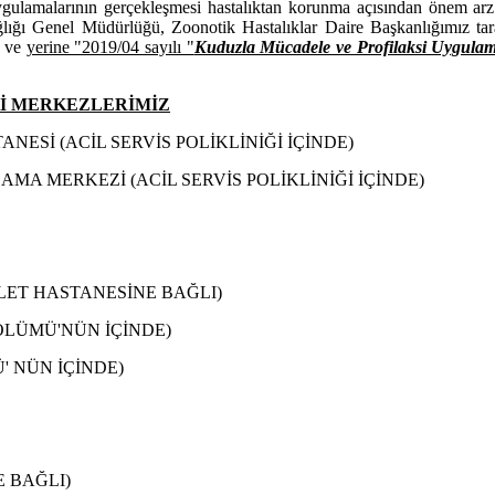
 uygulamalarının gerçekleşmesi hastalıktan korunma açısından önem ar
ağlığı Genel Müdürlüğü, Zoonotik Hastalıklar Daire Başkanlığımız tar
ş ve
yerine "2019/04 sayılı "
Kuduzla Mücadele ve Profilaksi Uygulam
Kİ MERKEZLERİMİZ
NESİ (ACİL SERVİS POLİKLİNİĞİ İÇİNDE)
AMA MERKEZİ (ACİL SERVİS POLİKLİNİĞİ İÇİNDE)
VLET HASTANESİNE BAĞLI)
ÖLÜMÜ'NÜN İÇİNDE)
' NÜN İÇİNDE)
E BAĞLI)