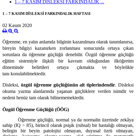
1 – 7 KASIM DİSLEKSİ FARKINDALIK ...
1 – 7 KASIM DİSLEKSİ FARKINDALIK HAFTASI
02 Kasım 2020
Öğrenme, en yalın anlamda bilginin kazanılması olarak tanımlanırsa,
bireyin bilgiyi kazanırken zorlanması sonucunda ortaya çıkan
sorunlara da öğrenme güçlüğü denebilir. Özgül öğrenme güçlüğü
eğitim sistemiyle ilişkili bir kavram olduğundan ilköğretim
döneminde belirtileri ortaya çıkmakta ve böylelikle
tanı konulabilmektedir.
Disleksi,
özgül öğrenme güçlüğünün alt tiplerindendir
. Disleksi
okuma yazma alanlarında yaşanan güçlüklere verilen isimdir ve
nedeni henüz tam olarak bilinememektedir.
Özgül Öğrenme Güçlüğü (ÖÖG)
Öğrenme güçlüğü, normal ya da normalin üzerinde zekâya
sahip (IQ > 85), birincil olarak psişik (ruhsal) bir hastalığı olmayan,
belirgin bir beyin patolojisi olmayan, duyusal özrü olmayan,