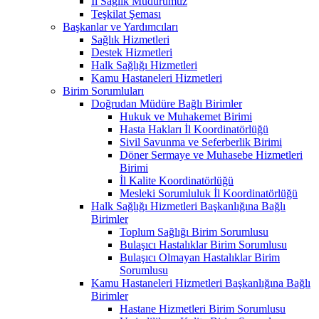
İl Sağlık Müdürümüz
Teşkilat Şeması
Başkanlar ve Yardımcıları
Sağlık Hizmetleri
Destek Hizmetleri
Halk Sağlığı Hizmetleri
Kamu Hastaneleri Hizmetleri
Birim Sorumluları
Doğrudan Müdüre Bağlı Birimler
Hukuk ve Muhakemet Birimi
Hasta Hakları İl Koordinatörlüğü
Sivil Savunma ve Seferberlik Birimi
Döner Sermaye ve Muhasebe Hizmetleri
Birimi
İl Kalite Koordinatörlüğü
Mesleki Sorumluluk İl Koordinatörlüğü
Halk Sağlığı Hizmetleri Başkanlığına Bağlı
Birimler
Toplum Sağlığı Birim Sorumlusu
Bulaşıcı Hastalıklar Birim Sorumlusu
Bulaşıcı Olmayan Hastalıklar Birim
Sorumlusu
Kamu Hastaneleri Hizmetleri Başkanlığına Bağlı
Birimler
Hastane Hizmetleri Birim Sorumlusu