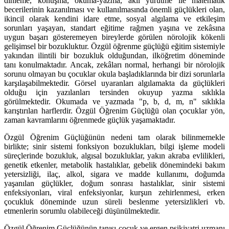
dinleme, konuşma, okuma-yazma, akıl yürütme ile matematik
becerilerinin kazanılması ve kullanılmasında önemli güçlükleri olan,
ikincil olarak kendini idare etme, sosyal algılama ve etkileşim
sorunları yaşayan, standart eğitime rağmen yaşına ve zekâsına
uygun başarı gösteremeyen bireylerde görülen nörolojik kökenli
gelişimsel bir bozukluktur. Özgül öğrenme güçlüğü eğitim sistemiyle
yakından ilintili bir bozukluk olduğundan, ilköğretim döneminde
tanı konulmaktadır. Ancak, zekâları normal, herhangi bir nörolojik
sorunu olmayan bu çocuklar okula başladıklarında bir dizi sorunlarla
karşılaşabilmektedir. Görsel uyaranları algılamakta da güçlükleri
olduğu için yazılanları tersinden okuyup yazma sıklıkla
görülmektedir. Okumada ve yazmada "p, b, d, m, n" sıklıkla
karıştırılan harflerdir. Özgül Öğrenim Güçlüğü olan çocuklar yön,
zaman kavramlarını öğrenmede güçlük yaşamaktadır.
Özgül Öğrenim Güçlüğünün nedeni tam olarak bilinmemekle
birlikte; sinir sistemi fonksiyon bozuklukları, bilgi işleme modeli
süreçlerinde bozukluk, algısal bozukluklar, yakın akraba evlilikleri,
genetik etkenler, metabolik hastalıklar, gebelik dönemindeki bakım
yetersizliği, ilaç, alkol, sigara ve madde kullanımı, doğumda
yaşanılan güçlükler, doğum sonrası hastalıklar, sinir sistemi
enfeksiyonları, viral enfeksiyonlar, kurşun zehirlenmesi, erken
çocukluk döneminde uzun süreli beslenme yetersizlikleri vb.
etmenlerin sorumlu olabileceği düşünülmektedir.
Özgül Öğrenim Güçlüğünün tanısı çocuk ve ergen psikiyatri uzmanı