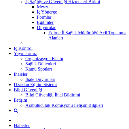
İş Sağlığı ve Güvenliği Hizmetleri Birimi
Mevzuat
İç Yönerge
Formlar
Eğitimler
Duyurular
Edirne İl Sağlık Müdürlüğü Acil Toplanma
Alanları
İç Kontrol
Yayınlarımız
Organizasyon Kitabı
Sağlık Bültenleri
Kamu Spotları
İhaleler
İhale Duyuruları
Uzaktan Eğitim Sistemi
Bilgi Güvenliği
Bilgi Güvenliği İhlal Bildirimi
İletişim
Arabuluculuk Komisyonu İletişim Bilgileri
Haberler