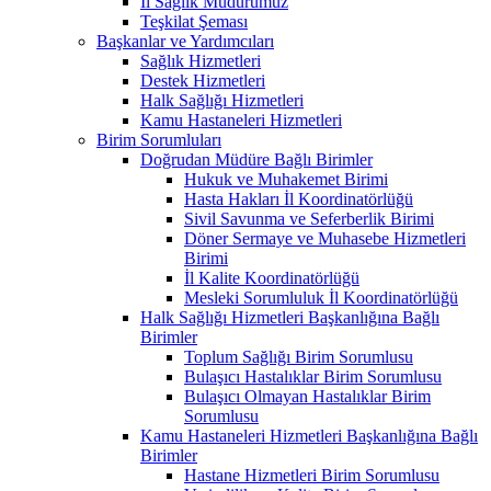
İl Sağlık Müdürümüz
Teşkilat Şeması
Başkanlar ve Yardımcıları
Sağlık Hizmetleri
Destek Hizmetleri
Halk Sağlığı Hizmetleri
Kamu Hastaneleri Hizmetleri
Birim Sorumluları
Doğrudan Müdüre Bağlı Birimler
Hukuk ve Muhakemet Birimi
Hasta Hakları İl Koordinatörlüğü
Sivil Savunma ve Seferberlik Birimi
Döner Sermaye ve Muhasebe Hizmetleri
Birimi
İl Kalite Koordinatörlüğü
Mesleki Sorumluluk İl Koordinatörlüğü
Halk Sağlığı Hizmetleri Başkanlığına Bağlı
Birimler
Toplum Sağlığı Birim Sorumlusu
Bulaşıcı Hastalıklar Birim Sorumlusu
Bulaşıcı Olmayan Hastalıklar Birim
Sorumlusu
Kamu Hastaneleri Hizmetleri Başkanlığına Bağlı
Birimler
Hastane Hizmetleri Birim Sorumlusu