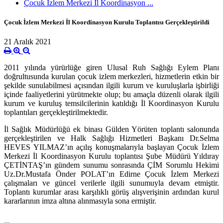
Çocuk İzlem Merkezi İl Koordinasyon ...
Çocuk İzlem Merkezi İl Koordinasyon Kurulu Toplantısı Gerçekleştirildi
21 Aralık 2021
2011 yılında yürürlüğe giren Ulusal Ruh Sağlığı Eylem Planı
doğrultusunda kurulan çocuk izlem merkezleri, hizmetlerin etkin bir
şekilde sunulabilmesi açısından ilgili kurum ve kuruluşlarla işbirliği
içinde faaliyetlerini yürütmekte olup; bu amaçla düzenli olarak ilgili
kurum ve kuruluş temsilcilerinin katıldığı İl Koordinasyon Kurulu
toplantıları gerçekleştirilmektedir.
İl Sağlık Müdürlüğü ek binası Gülden Yörüten toplantı salonunda
gerçekleştirilen ve Halk Sağlığı Hizmetleri Başkanı Dr.Selma
HEVES YILMAZ’ın açılış konuşmalarıyla başlayan Çocuk İzlem
Merkezi İl Koordinasyon Kurulu toplantısı Şube Müdürü Yıldıray
ÇETİNTAŞ’ın gündem sunumu sonrasında ÇİM Sorumlu Hekimi
Uz.Dr.Mustafa Önder POLAT’ın Edirne Çocuk İzlem Merkezi
çalışmaları ve güncel verilerle ilgili sunumuyla devam etmiştir.
Toplantı kurumlar arası karşılıklı görüş alışverişinin ardından kurul
kararlarının imza altına alınmasıyla sona ermiştir.