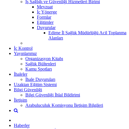
İş Sağlığı ve Güvenliği Hizmetleri Birimi
Mevzuat
İç Yönerge
Formlar
Eğitimler
Duyurular
Edirne İl Sağlık Müdürlüğü Acil Toplanma
Alanları
İç Kontrol
Yayınlarımız
Organizasyon Kitabı
Sağlık Bültenleri
Kamu Spotları
İhaleler
İhale Duyuruları
Uzaktan Eğitim Sistemi
Bilgi Güvenliği
Bilgi Güvenliği İhlal Bildirimi
İletişim
Arabuluculuk Komisyonu İletişim Bilgileri
Haberler